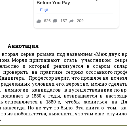
Аннотация
, вторая серия романа под названием «Меж двух вр
ймона Морли приглашают стать участником секр
тельство и который реализуется в старом скл
- проверить на практике теорию отставного проф
анцигера. Профессор верит, что прошлое не исчезл
еделенных условиях его, вероятно, можно сделать
 немногих кандидатов в путешественники по вр
попадает в 1880-е годы, возвращается в настоящ
вь отправляется в 1880-е, чтобы жениться на Д
 навсегда. Но не тут-то было. Эта книга о том, к
то из любопытства, выяснить, что там еще случилос
.