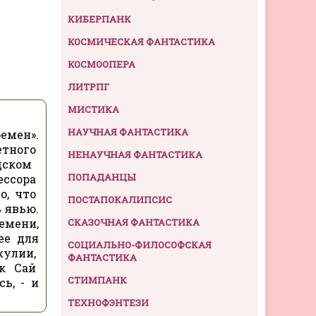
КИБЕРПАНК
КОСМИЧЕСКАЯ ФАНТАСТИКА
КОСМООПЕРА
ЛИТРПГ
МИСТИКА
НАУЧНАЯ ФАНТАСТИКА
емен».
етного
НЕНАУЧНАЯ ФАНТАСТИКА
адском
ПОПАДАНЦЫ
ессора
о, что
ПОСТАПОКАЛИПСИС
 явью.
емени,
СКАЗОЧНАЯ ФАНТАСТИКА
ее для
СОЦИАЛЬНО-ФИЛОСОФСКАЯ
жулии,
ФАНТАСТИКА
ак Сай
СТИМПАНК
ь, - и
ТЕХНОФЭНТЕЗИ