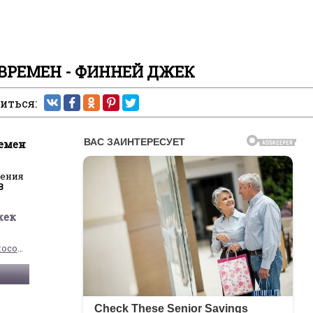
ВРЕМЕН - ФИННЕЙ ДЖЕК
иться:
емен
ления
8
жек
Социально-философская фантастика