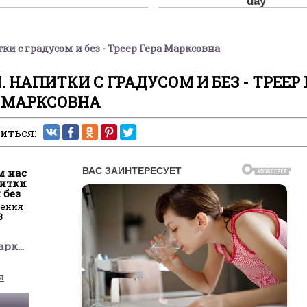
и с градусом и без - Треер Гера Марксовна
НАПИТКИ С ГРАДУСОМ И БЕЗ - ТРЕЕР 
МАРКСОВНА
иться:
м нас
питки
 без
ления
3
Треер Гера Марксовна
я