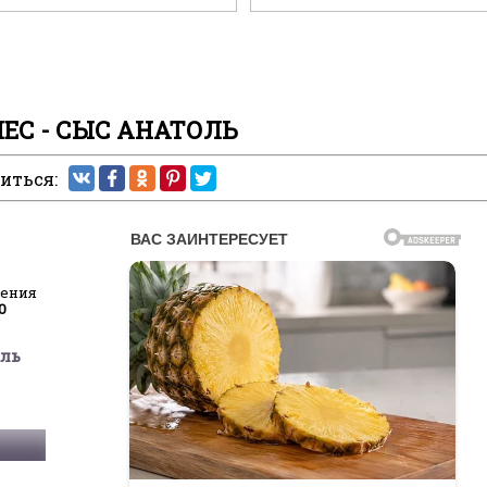
ЕС - СЫС АНАТОЛЬ
иться:
ления
0
оль