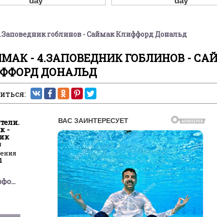
 4.Заповедник гоблинов - Саймак Клиффорд Дональд
МАК - 4.ЗАПОВЕДНИК ГОБЛИНОВ - СА
ФФОРД ДОНАЛЬД
иться:
тели.
к -
ник
в
ления
1
Саймак Клиффорд Дональд