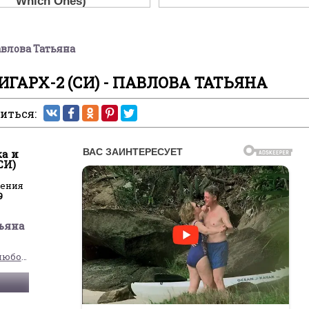
авлова Татьяна
ГАРХ-2 (СИ) - ПАВЛОВА ТАТЬЯНА
иться:
а и
СИ)
ления
9
ьяна
Современные любовные романы