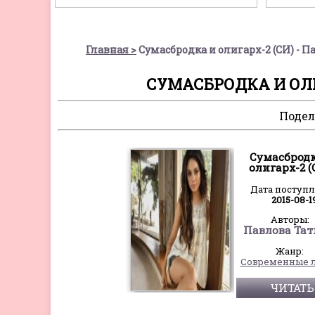
Главная
Сумасбродка и олигарх-2 (СИ) - П
СУМАСБРОДКА И ОЛИ
Подел
Сумасбродк
олигарх-2 (
Дата поступ
2015-08-1
Авторы:
Павлова Тат
Жанр:
ЧИТАТЬ