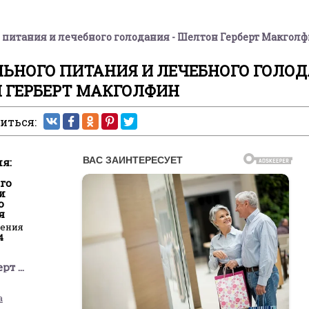
 питания и лечебного голодания - Шелтон Герберт Макгол
ЛЬНОГО ПИТАНИЯ И ЛЕЧЕБНОГО ГОЛО
Н ГЕРБЕРТ МАКГОЛФИН
иться:
я:
го
и
о
я
ления
4
Шелтон Герберт Макголфин
а