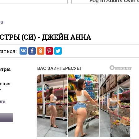
на
СТРЫ (СИ) - ДЖЕЙН АННА
иться:
стры
ления
1
на