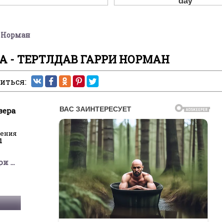
и Норман
А - ТЕРТЛДАВ ГАРРИ НОРМАН
иться:
вера
ления
1
Тертлдав Гарри Норман