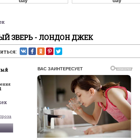
ек
Й ЗВЕРЬ - ЛОНДОН ДЖЕК
иться:
ный
ления
1
жек
проза