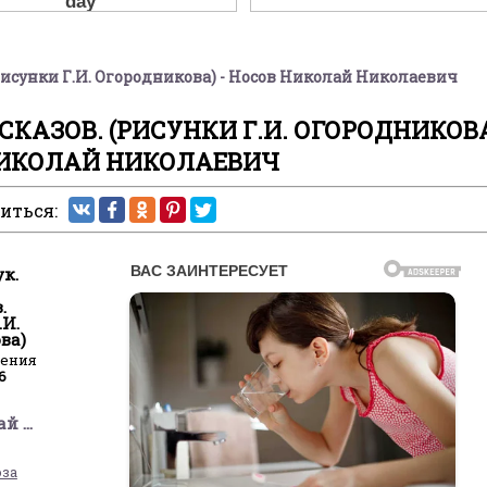
(Рисунки Г.И. Огородникова) - Носов Николай Николаевич
СКАЗОВ. (РИСУНКИ Г.И. ОГОРОДНИКОВА
ИКОЛАЙ НИКОЛАЕВИЧ
иться:
ук.
.
.И.
ва)
ления
6
Носов Николай Николаевич
оза