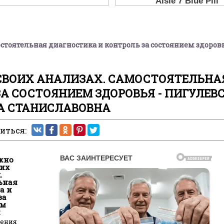
мостоятельная диагностика и контроль за состоянием здоровь
О СВОИХ АНАЛИЗАХ. САМОСТОЯТЕЛЬНА
А СОСТОЯНИЕМ ЗДОРОВЬЯ - ПИГУЛЕВ
А СТАНИСЛАВОВНА
иться:
ужно
оих
.
ьная
а и
за
ем
я
ления