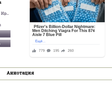
4
Пигулевская Ирина Станиславовна
а
Ь
Аннотация