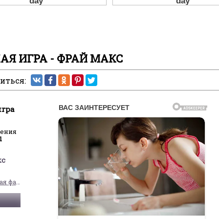
АЯ ИГРА - ФРАЙ МАКС
иться:
игра
ления
1
кс
Юмористическая фантастика