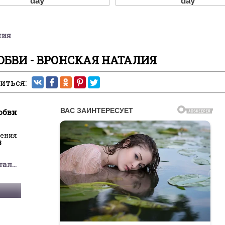
лия
БВИ - ВРОНСКАЯ НАТАЛИЯ
иться:
юбви
ления
8
Вронская Наталия