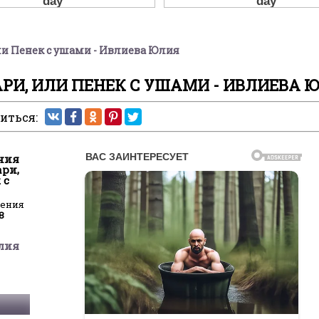
и Пенек с ушами - Ивлиева Юлия
И, ИЛИ ПЕНЕК С УШАМИ - ИВЛИЕВА 
иться:
ния
ари,
 с
ления
8
лия