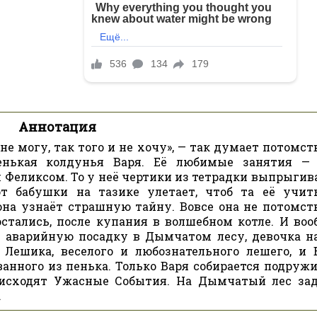
Аннотация
 не могу, так того и не хочу», — так думает потомс
ленькая колдунья Варя. Её любимые занятия — 
м Феликсом. То у неё чертики из тетрадки выпрыгив
от бабушки на тазике улетает, чтоб та её учит
 она узнаёт страшную тайну. Вовсе она не потомст
остались, после купания в волшебном котле. И воо
в аварийную посадку в Дымчатом лесу, девочка н
 Лешика, веселого и любознательного лешего, и Б
анного из пенька. Только Варя собирается подружи
оисходят Ужасные События. На Дымчатый лес за
…