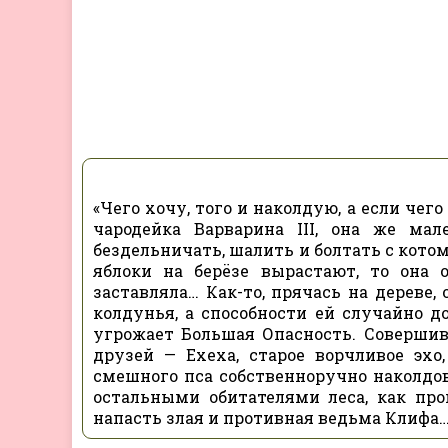
«Чего хочу, того и наколдую, а если чего
чародейка Варварина III, она же ма
бездельничать, шалить и болтать с кото
яблоки на берёзе вырастают, то она 
заставляла… Как-то, прячась на дереве,
колдунья, а способности ей случайно д
угрожает Большая Опасность. Соверши
друзей — Ехеха, старое ворчливое эхо,
смешного пса собственноручно наколдов
остальными обитателями леса, как пр
напасть злая и противная ведьма Клифа