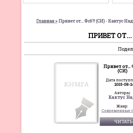
Главная
Привет от... Фсб?! (СИ) - Кактус На
ПРИВЕТ ОТ...
Подел
Привет от... 
(СИ)
Дата поступ
2015-08-2
Авторы:
Кактус На
Жанр:
ЧИТАТЬ