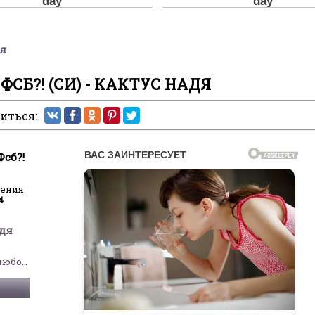
дя
 ФСБ?! (СИ) - КАКТУС НАДЯ
иться:
Фсб?!
ления
4
дя
Современные любовные романы