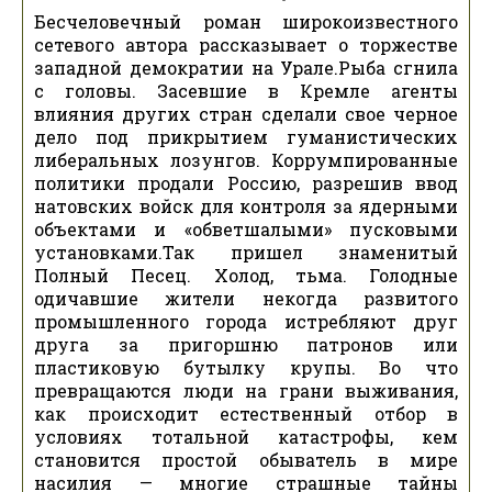
Бесчеловечный роман широкоизвестного
сетевого автора рассказывает о торжестве
западной демократии на Урале.Рыба сгнила
с головы. Засевшие в Кремле агенты
влияния других стран сделали свое черное
дело под прикрытием гуманистических
либеральных лозунгов. Коррумпированные
политики продали Россию, разрешив ввод
натовских войск для контроля за ядерными
объектами и «обветшалыми» пусковыми
установками.Так пришел знаменитый
Полный Песец. Холод, тьма. Голодные
одичавшие жители некогда развитого
промышленного города истребляют друг
друга за пригоршню патронов или
пластиковую бутылку крупы. Во что
превращаются люди на грани выживания,
как происходит естественный отбор в
условиях тотальной катастрофы, кем
становится простой обыватель в мире
насилия — многие страшные тайны