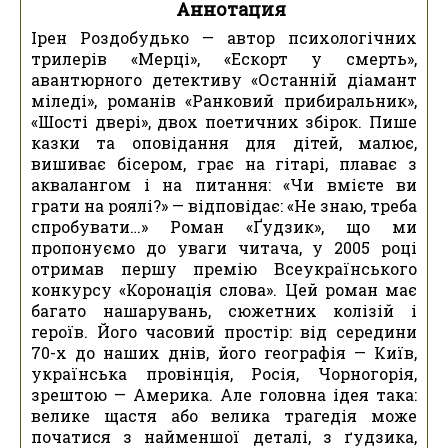
Аннотация
Ірен Роздобудько — автор психологічних
трилерів «Мерці», «Ескорт у смерть»,
авантюрного детективу «Останній діамант
міледі», романів «Ранковий прибиральник»,
«Шості двері», двох поетичних збірок. Пише
казки та оповідання для дітей, малює,
вишиває бісером, грає на гітарі, плаває з
аквалангом і на питання: «Чи вмієте ви
грати на роялі?» — відповідає: «Не знаю, треба
спробувати…» Роман «Ґудзик», що ми
пропонуємо до уваги читача, у 2005 році
отримав першу премію Всеукраїнського
конкурсу «Коронація слова». Цей роман має
багато нашарувань, сюжетних колізій і
героїв. Його часовий простір: від середини
70-х до наших днів, його географія — Київ,
українська провінція, Росія, Чорногорія,
зрештою — Америка. Але головна ідея така:
велике щастя або велика трагедія може
початися з найменшої деталі, з ґудзика,