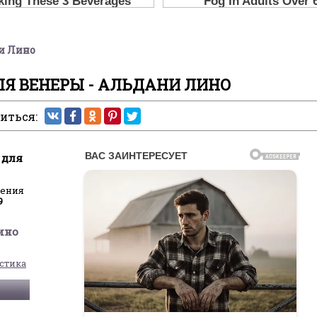
и Лино
Я ВЕНЕРЫ - АЛЬДАНИ ЛИНО
иться:
 для
ления
9
ино
стика