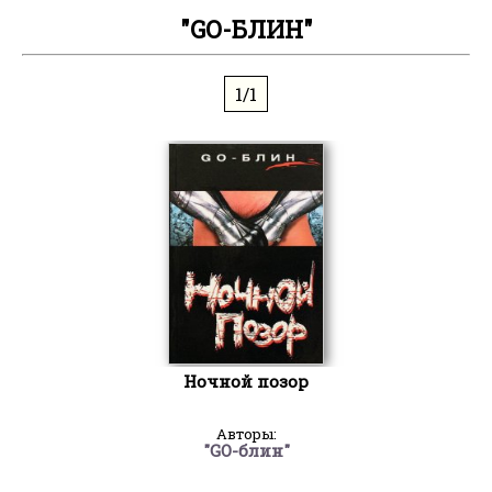
"GO-БЛИН"
1/1
Ночной позор
Авторы:
"GO-блин"