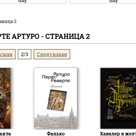
раница 2
РТЕ АРТУРО - СТРАНИЦА 2
ущая
2/3
Следующая
анта
Фалько
Кавалер в жел