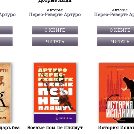
Авторы:
Авторы:
Артуро
Перес-Реверте Артуро
Перес-Реверте А
О КНИГЕ
О КНИГЕ
ЧИТАТЬ
ЧИТАТЬ
царь без
Боевые псы не пляшут
История Испа