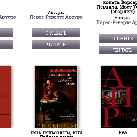
колете. Корс
Леванта. Мост 
(сборник)
Авторы:
Артуро
Перес-Реверте Артуро
Авторы:
Перес-Реверте А
О КНИГЕ
О КНИГЕ
ЧИТАТЬ
ЧИТАТЬ
Тень гильотины, или
Ева
Добрые люди