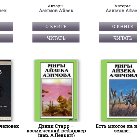
Авторы:
Авторы:
зек
Азимов Айзек
Азимов Айз
О КНИГЕ
О КНИГЕ
ЧИТАТЬ
ЧИТАТЬ
человек
Дэвид Старр –
Есть многое на н
космический рейнджер
земле…
(пер. А.Левкин)