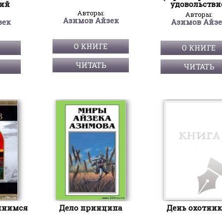
ий
удовольстви
Авторы:
Авторы:
Азимов Айзек
зек
Азимов Айз
О КНИГЕ
О КНИГЕ
ЧИТАТЬ
ЧИТАТЬ
инимся
Дело принципа
День охотник