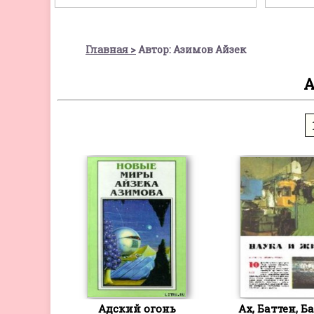
Главная
Автор: Азимов Айзек
А
Адский огонь
Ах, Баттен, Ба