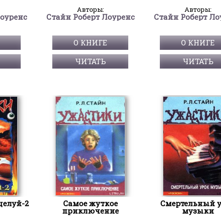
Авторы:
Авторы:
Лоуренс
Стайн Роберт Лоуренс
Стайн Роберт Ло
О КНИГЕ
О КНИГЕ
ЧИТАТЬ
ЧИТАТЬ
елуй-2
Самое жуткое
Смертельный 
приключение
музыки