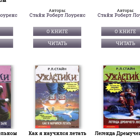
Авторы:
Авторы:
Лоуренс
Стайн Роберт Лоуренс
Стайн Роберт Ло
О КНИГЕ
О КНИГЕ
ЧИТАТЬ
ЧИТАТЬ
ельном
Как я научился летать
Легенда Дремучег