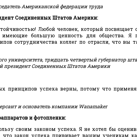
седатель Американской федерации труда
идент Соединенных Штатов Америки:
стойчивостью! Любой человек, который посвящает 
, имеющие большую ценность для общества. Я г
пов сотрудничества коллег по отрасли, что вы т
ого университета, тридцать четвертый губернатор шт
ой президент Соединенных Штатов Америки
ных принципов успеха верны, потому что примен
ерсант и основатель компании Wanamaker
аппаратов и фотопленки:
ользу своим законом успеха. Я не хотел бы оценив
у что закон успеха прививает вашим ученикам ка