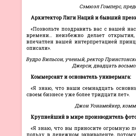
Сэмюэл Гомперс, пред
Архитектор Лиги Наций и бывший през
«Позвольте поздравить вас с вашей на
времени… неизбежно делает открытия
впечатлен вашей интерпретацией принци
описали».
Вудро Вильсон, ученый, ректор Принстонск
Джерси, двадцать восьм
Коммерсант и основатель универмага:
«Я знаю, что ваши семнадцать основ
своем бизнесе уже более тридцати лет».
Джон Уонамейкер, комм
Крупнейший в мире производитель фото
«Я знаю, что вы приносите огромную п
пользу в денежном эквиваленте, потом