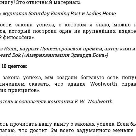
книгу! Это отличный материал».
ь журналов Saturday Evening Post и Ladies Home
ости закона успеха, о котором я знаю, можно 
а, который построил один из крупнейших издат
й философии».
es Home, лауреат Пулитцеровской премии, автор книги
Edward Bok («Американизация Эдварда Бока»)
 10 центов:
 закона успеха, мы создали большую сеть попу
личением сказать, что здание Woolworth справ
их принципов».
атель и основатель компании F. W. Woolworth
ть прочитать вашу книгу о законах успеха. Если бы
олагаю, что достиг бы всего задуманного меньше