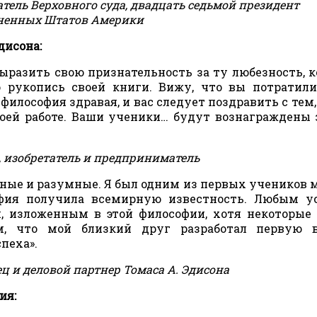
атель Верховного суда, двадцать седьмой президент
ненных Штатов Америки
дисона:
выразить свою признательность за ту любезность, 
 рукопись своей книги. Вижу, что вы потратил
философия здравая, и вас следует поздравить с тем,
воей работе. Ваши ученики… будут вознаграждены 
, изобретатель и предприниматель
ые и разумные. Я был одним из первых учеников 
офия получила всемирную известность. Любым у
м, изложенным в этой философии, хотя некоторые
м, что мой близкий друг разработал первую 
пеха».
ц и деловой партнер Томаса А. Эдисона
ия: