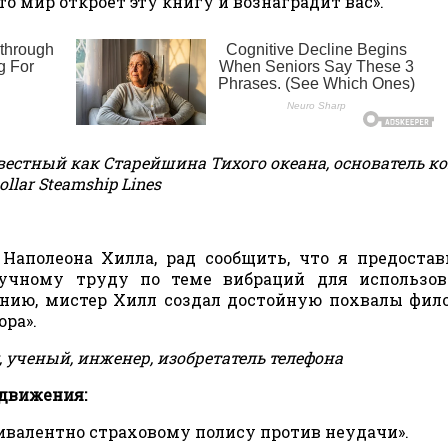
о мир откроет эту книгу и вознаградит вас».
вестный как Старейшина Тихого океана, основатель 
ollar Steamship Lines
 Наполеона Хилла, рад сообщить, что я предоста
учному труду по теме вибраций для использов
ению, мистер Хилл создал достойную похвалы фил
ора».
 ученый, инженер, изобретатель телефона
 движения:
ивалентно страховому полису против неудачи».