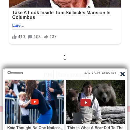
1
1/15
Следующая
Перейти на страницу:
© https://vse-knigi.org