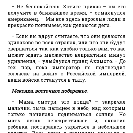
– Не беспокойтесь. Хотите приказ – вы его
получите в ближайшее время, – отмахнулся
американец. – Мы все здесь взрослые люди и
прекрасно понимаем, как делаются дела.
– Если вы вдруг считаете, что они делаются
одинаково во всех странах, или что они будут
свершаться так, как удобно только вам, то вас
может ждать множество неприятных минут
удивления, – улыбнулся принц Акимото. – До
тех пор, пока император не подтвердит
согласие на войну с Российской империей,
наши войска останутся в тылу.
Мексика, восточное побережье.
– Мама, смотри, это птица? – закричал
мальчик, тыча пальцем в небо, над которым
только начинало подниматься солнце. Но
мать лишь перекрестилась и, схватив
ребёнка, постаралась укрыться в небольшой
палатке. Ведь птиц с размахом крыльев в