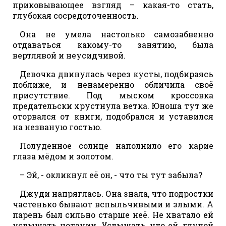
приковывающее взгляд – какая-то стать,
глубокая сосредоточенность.
Она не умела настолько самозабвенно
отдаваться какому-то занятию, была
вертлявой и неусидчивой.
Девочка двинулась через кусты, подбираясь
поближе, и ненамеренно обличила своё
присутствие. Под мыском кроссовка
предательски хрустнула ветка. Юноша тут же
оторвался от книги, подобрался и уставился
на незваную гостью.
Полуденное солнце наполнило его карие
глаза мёдом и золотом.
– Эй, - окликнул её он, - что ты тут забыла?
Джуди напряглась. Она знала, что подростки
частенько бывают вспыльчивыми и злыми. А
парень был сильно старше неё. Не хватало ей
услышать нотации. Услышать, что ей, глупой