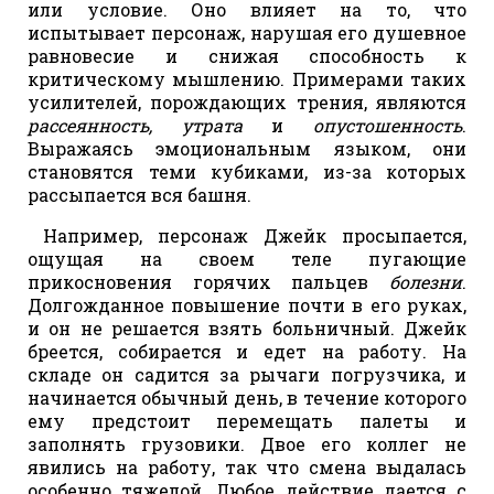
или условие. Оно влияет на то, что
испытывает персонаж, нарушая его душевное
равновесие и снижая способность к
критическому мышлению. Примерами таких
усилителей, порождающих трения, являются
рассеянность, утрата
и
опустошенность
.
Выражаясь эмоциональным языком, они
становятся теми кубиками, из-за которых
рассыпается вся башня.
Например, персонаж Джейк просыпается,
ощущая на своем теле пугающие
прикосновения горячих пальцев
болезни
.
Долгожданное повышение почти в его руках,
и он не решается взять больничный. Джейк
бреется, собирается и едет на работу. На
складе он садится за рычаги погрузчика, и
начинается обычный день, в течение которого
ему предстоит перемещать палеты и
заполнять грузовики. Двое его коллег не
явились на работу, так что смена выдалась
особенно тяжелой. Любое действие дается с