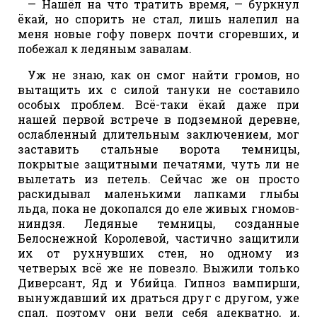
— Нашёл на что тратить время, — буркнул
ёкай, но спорить не стал, лишь налепил на
меня новые гофу поверх почти сгоревших, и
побежал к ледяным завалам.
Уж не знаю, как он смог найти громов, но
вытащить их с силой тануки не составило
особых проблем. Всё-таки ёкай даже при
нашей первой встрече в подземной деревне,
ослабленный длительным заключением, мог
заставить стальные ворота темницы,
покрытые защитными печатями, чуть ли не
вылетать из петель. Сейчас же он просто
раскидывал маленькими лапками глыбы
льда, пока не докопался до еле живых гномов-
ниндзя. Ледяные темницы, созданные
Белоснежной Королевой, частично защитили
их от рухнувших стен, но одному из
четверых всё же не повезло. Выжили только
Диверсант, Яд и Убийца. Гипноз вампирши,
вынуждавший их драться друг с другом, уже
спал, поэтому они вели себя адекватно, и,