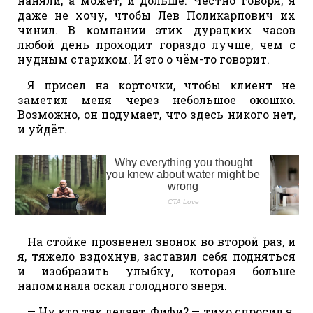
наняли, а может, и дольше. Честно говоря, я
даже не хочу, чтобы Лев Поликарпович их
чинил. В компании этих дурацких часов
любой день проходит гораздо лучше, чем с
нудным стариком. И это о чём-то говорит.
Я присел на корточки, чтобы клиент не
заметил меня через небольшое окошко.
Возможно, он подумает, что здесь никого нет,
и уйдёт.
На стойке прозвенел звонок во второй раз, и
я, тяжело вздохнув, заставил себя подняться
и изобразить улыбку, которая больше
напоминала оскал голодного зверя.
— Ну кто так делает, Фифи? — тихо спросил я.