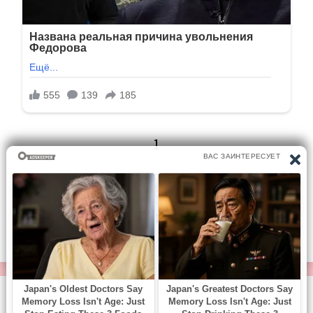
1
1/63
Следующая
Перейти на страницу:
© https://vse-knigi.org