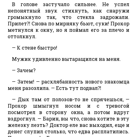
В голове застучало сильнее. Не успел
непонятный звук стихнуть, как снаружи
громыхнуло так, что стекла задрожали.
Прилет⁈ Снова по мирняку бьют, суки! Прохор
метнулся к окну, но я поймал его за плечо и
оттолкнул.
— К стене быстро!
Мужик удивленно вытаращился на меня.
— Зачем?
— Затем! — расхлябанность нового знакомца
меня разозлила. — Есть тут подвал⁈
— Дык там от полозов-то не спрячешься, —
Прохор шмыгнул носом и с тревогой
посмотрел в сторону окна, а потом вдруг
вздрогнул. — Барин, вы что, снова хотите в эту
железку лезть? Доктор еле вас выходил, еще и
денег слупил столько, что едва расплатились.