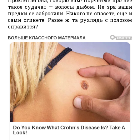
Проклятая она, говорю вам! Порченые про нее
такое судачат — волосы дыбом. Не зря ваши
предки ее забросили. Никого не спасете, еще и
сами сгинете. Разве ж та рухлядь с полозом
справится?