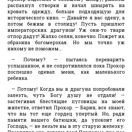
распахнул створки и начал швырять на
кровать одежду, больше подходящую для
исторического кино. — Давайте я вас одену, а
потом бежим в столицу! Пусть пришлют
императорских драгунов! Уж они-то твари
отпор дадут! Жалко селян, конечно. Пожрет их
образина богомерзкая. Но мы точно уж
никому не поможем…
— Почему? — пытаясь переварить
услышанное, я не сопротивлялся пока Прохор
поспешно одевал меня, как маленького
ребенка.
— Потому! Когда вы в драгуна попробовали
залезть, чуть Богу душу не отдали! —
застегивая блестящие пуговицы на моей
жилетке, ответил Прохор. — Барин, все знают,
что вы тот еще гордец упертый. Но, ради
памяти вашего батюшки, да упокоит его
Господь, — не лезьте вы в эту старую железку.