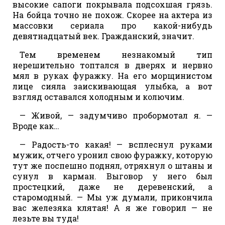
высокие сапоги покрывала подсохшая грязь.
На бойца точно не похож. Скорее на актера из
массовки сериала про какой-нибудь
девятнадцатый век. Гражданский, значит.
Тем временем незнакомый тип
нерешительно топтался в дверях и нервно
мял в руках фуражку. На его морщинистом
лице сияла заискивающая улыбка, а вот
взгляд оставался холодным и колючим.
— Живой, — задумчиво пробормотал я. —
Вроде как…
— Радость-то какая! — всплеснул руками
мужик, отчего уронил свою фуражку, которую
тут же поспешно поднял, отряхнул о штаны и
сунул в карман. Выговор у него был
простецкий, даже не деревенский, а
старомодный. — Мы уж думали, прикончила
вас железяка клятая! А я же говорил — не
лезьте вы туда!