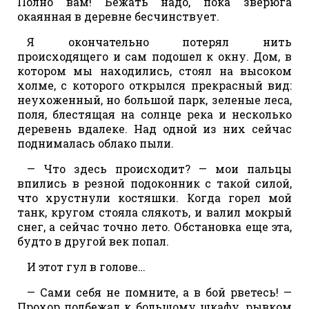
Полно вам! Бежать надо, пока зверюга
окаянная в деревне бесчинствует.
Я окончательно потерял нить
происходящего и сам подошел к окну. Дом, в
котором мы находились, стоял на высоком
холме, с которого открылся прекрасный вид:
неухоженный, но большой парк, зеленые леса,
поля, блестящая на солнце река и несколько
деревень вдалеке. Над одной из них сейчас
поднималась облако пыли.
— Что здесь происходит? — мои пальцы
впились в резной подоконник с такой силой,
что хрустнули костяшки. Когда горел мой
танк, кругом стояла слякоть, и валил мокрый
снег, а сейчас точно лето. Обстановка еще эта,
будто в другой век попал.
И этот гул в голове…
— Сами себя не помните, а в бой рветесь! —
Прохор подбежал к большому шкафу, рывком