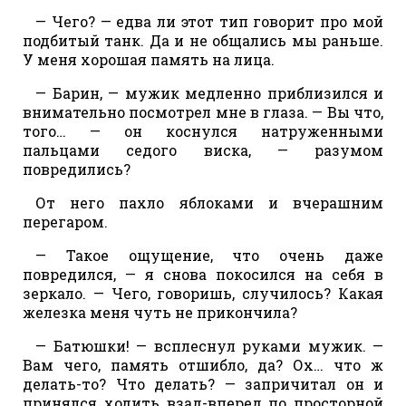
— Чего? — едва ли этот тип говорит про мой
подбитый танк. Да и не общались мы раньше.
У меня хорошая память на лица.
— Барин, — мужик медленно приблизился и
внимательно посмотрел мне в глаза. — Вы что,
того… — он коснулся натруженными
пальцами седого виска, — разумом
повредились?
От него пахло яблоками и вчерашним
перегаром.
— Такое ощущение, что очень даже
повредился, — я снова покосился на себя в
зеркало. — Чего, говоришь, случилось? Какая
железка меня чуть не прикончила?
— Батюшки! — всплеснул руками мужик. —
Вам чего, память отшибло, да? Ох… что ж
делать-то? Что делать? — запричитал он и
принялся ходить взад-вперед по просторной