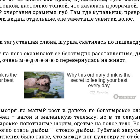
онкой, настолько тонкой, что казалась прозрачной. 
й очертания срамных губ. Там где купальник, прев
ыли видны отдельные, еле заметные завитки волос.
, и загустевшая слюна, шурша, скатилась по пищевод
т на него оказывают ее бесстыдно расставленные, 
 очень м-е-д-л-е-н-н-о перевернулась на живот.
смотря на малый рост и далеко не богатырское сл
л – вагон и маленькую тележку, но в те секун
ирокие полотняные шорты, одетые на голое тело. Все
гло стать дыбом – стояло дыбом. Губатый закуси
чатление было такое, что между ног пульсирует от б