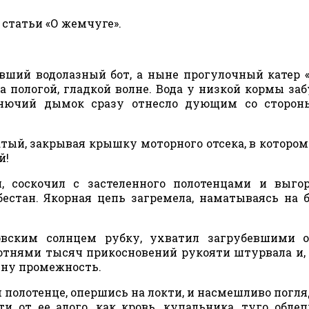
 статьи «О жемчуге».
ывший водолазный бот, а ныне прогулочный катер «
 пологой, гладкой волне. Вода у низкой кормы заб
онючий дымок сразу отнесло дующим со сторон
атый, закрывая крышку моторного отсека, в котором
й!
и, соскочил с застеленного полотенцами и выг
естан. Якорная цепь загремела, наматываясь на б
овским солнцем рубку, ухватил загрубевшими о
отнями тысяч прикосновений рукояти штурвала и,
ину промежность.
м полотенце, опершись на локти, и насмешливо погл
ти от ее алого, как кровь, купальника, туго обле