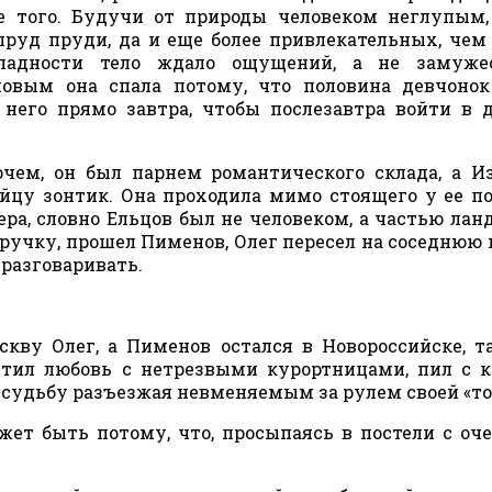
е того. Будучи от природы человеком неглупым
пруд пруди, да и еще более привлекательных, чем 
оладности тело ждало ощущений, а не замуже
овым она спала потому, что половина девчонок
 него прямо завтра, чтобы послезавтра войти в 
чем, он был парнем романтического склада, а И
йцу зонтик. Она проходила мимо стоящего у ее п
ра, словно Ельцов был не человеком, а частью лан
д ручку, прошел Пименов, Олег пересел на соседнюю 
 разговаривать.
скву Олег, а Пименов остался в Новороссийске, т
утил любовь с нетрезвыми курортницами, пил с
л судьбу разъезжая невменяемым за рулем своей «то
ожет быть потому, что, просыпаясь в постели с оч