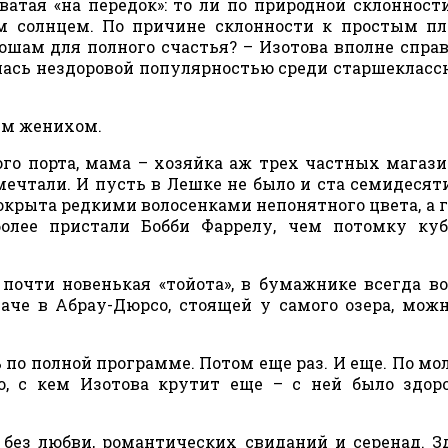
атая «на передок»: то ли по природной склонности
м солнцем. По причине склонности к простым п
шам для полного счастья? – Изотова вполне спра
лась нездоровой популярностью среди старшекласс
ым женихом.
го порта, мама – хозяйка аж трех частных магази
ечтали. И пусть в Лешке не было и ста семидесяти
покрыта редкими волосенками непонятного цвета, а г
олее пристали Бобби Фаррелу, чем потомку куб
, почти новенькая «тойота», в бумажнике всегда в
аче в Абрау-Дюрсо, стоящей у самого озера, мож
 по полной программе. Потом еще раз. И еще. По мо
о, с кем Изотова крутит еще – с ней было здоро
, без любви, романтических свиданий и серенад. З