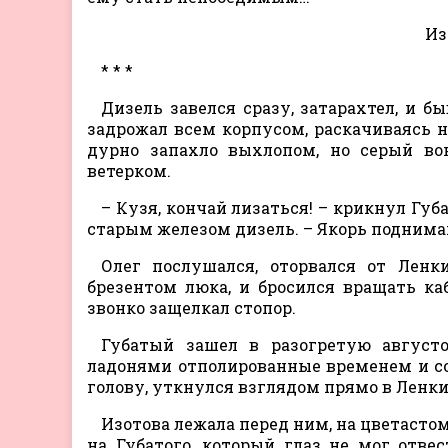
Из
* * *
Дизель завелся сразу, затарахтел, и б
задрожал всем корпусом, раскачиваясь на
дурно запахло выхлопом, но серый в
ветерком.
– Кузя, кончай лизаться! – крикнул Губ
старым железом дизель. – Якорь поднима
Олег послушался, оторвался от Ленк
брезентом люка, и бросился вращать каб
звонко защелкал стопор.
Губатый зашел в разогретую август
ладонями отполированные временем и с
голову, уткнулся взглядом прямо в Ленк
Изотова лежала перед ним, на цветасто
на Губатого, который глаз не мог отвес