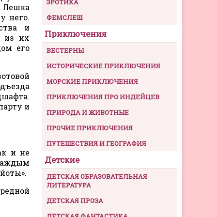
ЭРОТИКА
, Лешка
у него.
ФЕМСЛЕШ
ства и
Приключения
 из их
дом его
ВЕСТЕРНЫ
ИСТОРИЧЕСКИЕ ПРИКЛЮЧЕНИЯ
зотовой
МОРСКИЕ ПРИКЛЮЧЕНИЯ
одъезда
дшафта.
ПРИКЛЮЧЕНИЯ ПРО ИНДЕЙЦЕВ
парту и
ПРИРОДА И ЖИВОТНЫЕ
ПРОЧИЕ ПРИКЛЮЧЕНИЯ
ПУТЕШЕСТВИЯ И ГЕОГРАФИЯ
ак и не
Детские
 каждым
йоты».
ДЕТСКАЯ ОБРАЗОВАТЕЛЬНАЯ
ЛИТЕРАТУРА
ередной
ДЕТСКАЯ ПРОЗА
ДЕТСКАЯ ФАНТАСТИКА