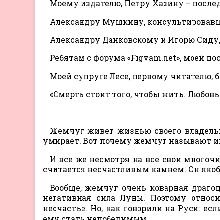
Моему издателю, Петру Хазину – послед
Александру Мушкину, консультировавш
Александру Данковскому и Игорю Сиду,
Ребятам с форума «Figvam.net», моей по
Моей супруге Лесе, первому читателю, б
«Смерть стоит того, чтобы жить. Любовь 
Жемчуг живет жизнью своего владельца,
умирает. Вот почему жемчуг называют ин
И все же несмотря на все свои многочи
считается несчастливым камнем. Он яко
Вообще, жемчуг очень коварная драгоц
негативная сила Луны. Поэтому относи
несчастье. Но, как говорили на Руси: ес
ему стать непобедимым…