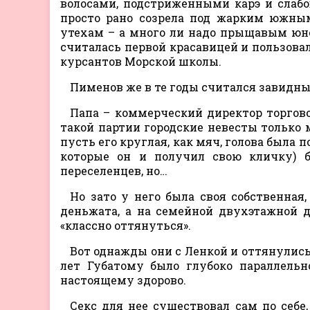
волосами, подстриженными карэ и слабов
просто рано созрела под жарким южны
утехам – а много ли надо прыщавым юно
считалась первой красавицей и пользова
курсантов Морской школы.
Пименов же в те годы считался завидн
Папа – коммерческий директор торгово
такой партии городские невесты только м
пусть его круглая, как мяч, голова была 
которые он и получил свою кличку) б
переселенцев, но…
Но зато у него была своя собственная
деньжата, а на семейной двухэтажной д
«классно оттянуться».
Вот однажды они с Ленкой и оттянулись
лет Губатому было глубоко параллельн
настоящему здорово.
Секс для нее существовал сам по себе