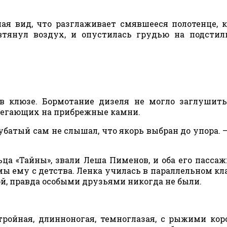
лая вид, что разглаживает смявшееся полотенце, 
втянул воздух, и опустилась грудью на подстил
в клюзе. Бормотание дизеля не могло заглушит
абегающих на прибрежные камни.
Губатый сам не слышал, что якорь выбран до упора. –
ьца «Тайны», звали Леша Пименов, и оба его пассаж
ы ему с детства. Ленка училась в параллельном клас
й, правда особыми друзьями никогда не были.
тройная, длинноногая, темноглазая, с рыжими ко