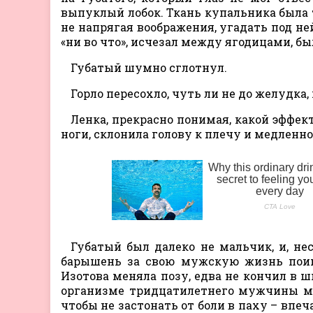
выпуклый лобок. Ткань купальника была т
не напрягая воображения, угадать под не
«ни во что», исчезал между ягодицами, б
Губатый шумно сглотнул.
Горло пересохло, чуть ли не до желудка
Ленка, прекрасно понимая, какой эффек
ноги, склонила голову к плечу и медленно,
Губатый был далеко не мальчик, и, не
барышень за свою мужскую жизнь поиме
Изотова меняла позу, едва не кончил в ш
организме тридцатилетнего мужчины мо
чтобы не застонать от боли в паху – впе