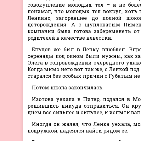
совокупление молодых тел – и не боле
понимал, что молодых тел вокруг, хоть 
Ленкино, загоревшее до полной шок
деторождения. А с щупловатым Пимен
компании была готова забеременеть от
родителей в качестве невестки.
Ельцов же был в Ленку влюблен. Впро
серенады под окном были нужны, как за
Олега в сопровождении очередного ухаже
Когда мимо него вот так же, с Ленкой по
старался без особых причин с Губатым не
Потом школа закончилась.
Изотова уехала в Питер, подался в Мо
решившись никуда отправиться. Он кр
днем все сильнее и сильнее, и испытыва
Иногда он жалел, что Ленка уехала, м
подружкой, надеялся найти рядом ее.