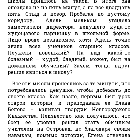
школы пришлось на такси. В итоге она
опоздала не на пять минут, а на все двадцать
пять. Стыд и позор. Пробегая по пустому
коридору, Адель мельком увидела
заместителя директора, ведущего куда-то
худощавого парнишку в школьной форме.
Лицо вроде незнакомое, хотя Адель точно
знала всех учеников старших классов.
Неужели новенький? На вид какой-то
болезный – худой, бледный, может, был на
домашнем обучении? Зачем тогда вдруг
решил явиться в школу?
Все эти мысли пронеслись за те минуты, что
потребовались девушке, чтобы добежать до
своего класса. Как назло, первым был урок
старой истории, и преподавала её Елена
Белова – капитан гвардии Новгородского
Княжества. Неизвестно, как получилось, что
боец её уровня решил стать обычным
учителем на Островах, но благодаря своим
навыкам, помимо истории, Елена отвечала