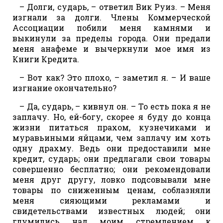
– Долги, сударь, – ответил Вик Руиз. – Меня
изгнали за долги. Члены Коммерческой
Ассоциации побили меня камнями и
выкинули за пределы города. Они предали
меня анафеме и вычеркнули мое имя из
Книги Кредита.
– Вот как? Это плохо, – заметил я. – И ваше
изгнание окончательно?
– Да, сударь, – кивнул он. – То есть пока я не
заплачу. Но, ей-богу, скорее я буду до конца
жизни питаться прахом, кузнечиками и
муравьиными яйцами, чем заплачу им хоть
одну драхму. Ведь они предоставили мне
кредит, сударь; они предлагали свои товары
совершенно бесплатно; они рекомендовали
меня друг другу, ловко подсовывали мне
товары по сниженным ценам, соблазняли
меня сияющими рекламами и
свидетельствами известных людей; они
глумились над моим стремлением к