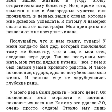
всей вашей жизнью в угоду этому
отвратительному божеству. Но я, кроме того,
заметил в вас и благородные чувства: они
проявились в первых ваших словах, которые
мне довелось услышать. И потому я намерен
спасти вас от катастрофы. Мои принципы не
позволяют мне поступить иначе.
Послушайте, что я вам скажу, сударь! У
меня когда-то был дед, который поклонялся
тому же божеству, что и вы, и мой отец
следовал вере деда. Так же поступали моя
мать, мои тетки, дядья и кузены – все, с кем я
был связан узами кровного родства. И такое
поклонение, сударь, едва не погубило всю мою
жизнь. И поныне еще не зарубцевались
глубокие раны.
У моего деда были деньги – много денег. Он
поклонялся этой мерзости и заставил
поклоняться всех нас. Как ему это удалось? О,
очень просто, сударь! Стоило ему лишь