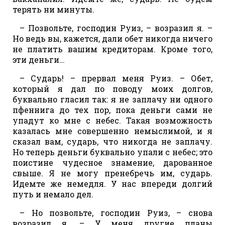
терять ни минуты.
– Позвольте, господин Руиз, – возразил я. –
Но ведь вы, кажется, дали обет никогда ничего
не платить вашим кредиторам. Кроме того,
эти деньги…
– Сударь! – прервал меня Руиз. – Обет,
который я дал по поводу моих долгов,
буквально гласил так: я не заплачу ни одного
пфеннига до тех пор, пока деньги сами не
упадут ко мне с небес. Такая возможность
казалась мне совершенно немыслимой, и я
сказал вам, сударь, что никогда не заплачу.
Но теперь деньги буквально упали с небес; это
поистине чудесное знамение, дарованное
свыше. Я не могу пренебречь им, сударь.
Идемте же немедля. У нас впереди долгий
путь и немало дел.
– Но позвольте, господин Руиз, – снова
возразил я. – У меня другие планы