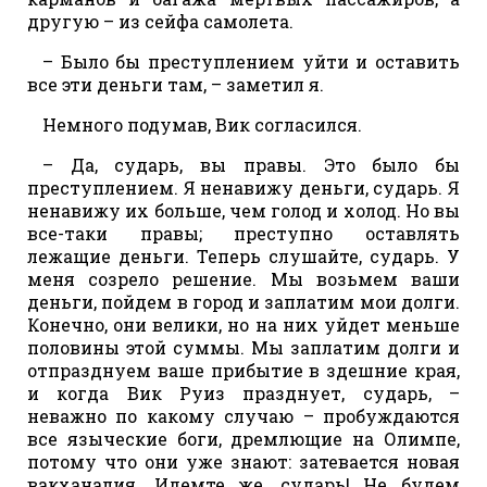
другую – из сейфа самолета.
– Было бы преступлением уйти и оставить
все эти деньги там, – заметил я.
Немного подумав, Вик согласился.
– Да, сударь, вы правы. Это было бы
преступлением. Я ненавижу деньги, сударь. Я
ненавижу их больше, чем голод и холод. Но вы
все-таки правы; преступно оставлять
лежащие деньги. Теперь слушайте, сударь. У
меня созрело решение. Мы возьмем ваши
деньги, пойдем в город и заплатим мои долги.
Конечно, они велики, но на них уйдет меньше
половины этой суммы. Мы заплатим долги и
отпразднуем ваше прибытие в здешние края,
и когда Вик Руиз празднует, сударь, –
неважно по какому случаю – пробуждаются
все языческие боги, дремлющие на Олимпе,
потому что они уже знают: затевается новая
вакханалия. Идемте же, сударь! Не будем