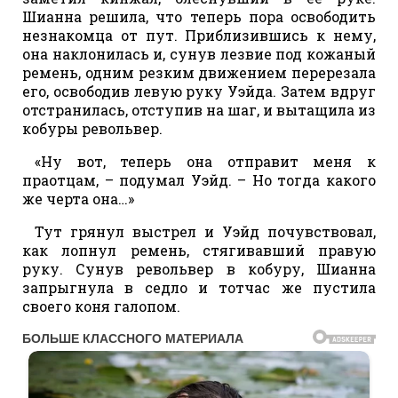
Шианна решила, что теперь пора освободить
незнакомца от пут. Приблизившись к нему,
она наклонилась и, сунув лезвие под кожаный
ремень, одним резким движением перерезала
его, освободив левую руку Уэйда. Затем вдруг
отстранилась, отступив на шаг, и вытащила из
кобуры револьвер.
«Ну вот, теперь она отправит меня к
праотцам, – подумал Уэйд. – Но тогда какого
же черта она…»
Тут грянул выстрел и Уэйд почувствовал,
как лопнул ремень, стягивавший правую
руку. Сунув револьвер в кобуру, Шианна
запрыгнула в седло и тотчас же пустила
своего коня галопом.