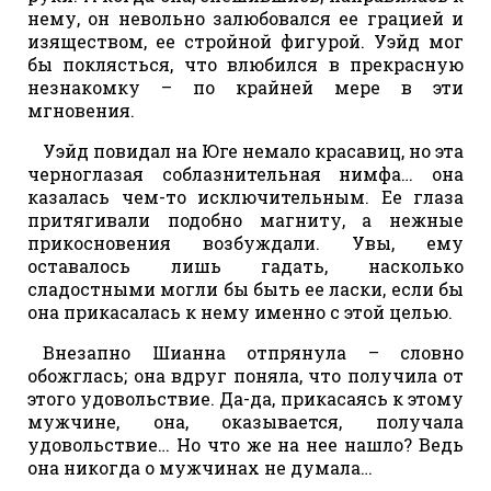
нему, он невольно залюбовался ее грацией и
изяществом, ее стройной фигурой. Уэйд мог
бы поклясться, что влюбился в прекрасную
незнакомку – по крайней мере в эти
мгновения.
Уэйд повидал на Юге немало красавиц, но эта
черноглазая соблазнительная нимфа… она
казалась чем-то исключительным. Ее глаза
притягивали подобно магниту, а нежные
прикосновения возбуждали. Увы, ему
оставалось лишь гадать, насколько
сладостными могли бы быть ее ласки, если бы
она прикасалась к нему именно с этой целью.
Внезапно Шианна отпрянула – словно
обожглась; она вдруг поняла, что получила от
этого удовольствие. Да-да, прикасаясь к этому
мужчине, она, оказывается, получала
удовольствие… Но что же на нее нашло? Ведь
она никогда о мужчинах не думала…