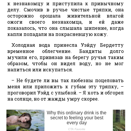
к незнакомцу и приступила к привычному
делу. Смочив в ручье чистые тряпки, она
осторожно орошала живительной влагой
ожоги своего незнакомца, и ей даже
показалось, что она слышала шипение, когда
капли попадали на покрасневшую кожу.
Холодная вода принесла Уэйду Бердетту
временное облегчение. Бандиты долго
мучили его, привязав на берегу ручья таким
образом, чтобы он видел воду, но не мог
напиться или искупаться.
– Не будете ли вы так любезны поцеловать
меня или приложить к губам эту тряпку, –
проговорил Уэйд с улыбкой. – Я хоть и обгорел
на солнце, но от жажды умру скорее.