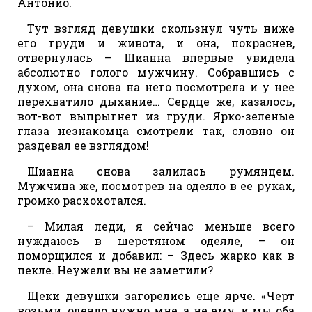
Антонио.
Тут взгляд девушки скользнул чуть ниже
его груди и живота, и она, покраснев,
отвернулась – Шианна впервые увидела
абсолютно голого мужчину. Собравшись с
духом, она снова на него посмотрела и у нее
перехватило дыхание… Сердце же, казалось,
вот-вот выпрыгнет из груди. Ярко-зеленые
глаза незнакомца смотрели так, словно он
раздевал ее взглядом!
Шианна снова залилась румянцем.
Мужчина же, посмотрев на одеяло в ее руках,
громко расхохотался.
– Милая леди, я сейчас меньше всего
нуждаюсь в шерстяном одеяле, – он
поморщился и добавил: – Здесь жарко как в
пекле. Неужели вы не заметили?
Щеки девушки загорелись еще ярче. «Черт
возьми, одеяло нужно мне, а не ему, и мы оба