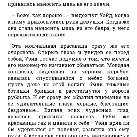
принялась наносить мазь на его плечи.
– Боже, как хорошо… – выдохнул Уэйд, когда
к нему прикоснулись руки девушки. Когда же
она стала наносить мазь на его бедра, у него
перехватило дыхание.
Эта молчаливая красавица сразу же его
очаровала. Открыв глаза и увидев ее перед
собой, Уэйд тотчас подумал о том, что мечты
его наконец-то начинают сбываться. Молодая
женщина, сидевшая на черном жеребце,
казалась спустившейся с небес богиней,
пусть даже на этой богине были тяжелые
ботинки, бриджи и расстегнутая у ворота
рубашка. И он сразу же обратил внимание на
ее удивительные глаза, черные, блестящие,
бездонные… Взгляд этих чудесных глаз,
казалось, прожигал насквозь. Губы же
красавицы так и манили к себе – Уэйд вряд ли
бы удержался от поцелуя, развяжи она ему
руки. А когда она, спешившись, направилась к