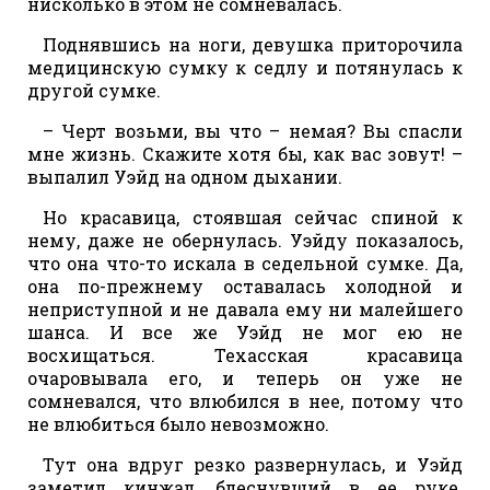
нисколько в этом не сомневалась.
Поднявшись на ноги, девушка приторочила
медицинскую сумку к седлу и потянулась к
другой сумке.
– Черт возьми, вы что – немая? Вы спасли
мне жизнь. Скажите хотя бы, как вас зовут! –
выпалил Уэйд на одном дыхании.
Но красавица, стоявшая сейчас спиной к
нему, даже не обернулась. Уэйду показалось,
что она что-то искала в седельной сумке. Да,
она по-прежнему оставалась холодной и
неприступной и не давала ему ни малейшего
шанса. И все же Уэйд не мог ею не
восхищаться. Техасская красавица
очаровывала его, и теперь он уже не
сомневался, что влюбился в нее, потому что
не влюбиться было невозможно.
Тут она вдруг резко развернулась, и Уэйд
заметил кинжал, блеснувший в ее руке.