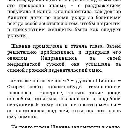
это прекрасно знаем», – с раздражением
подумала Шианна. Она вспомнила, как доктор
Уинстон даже во время ухода за больными
всегда особо заботился о том, чтобы пациенты
в присутствии женщины были как следует
укрыты.
Шианна промолчала и отвела глаза. Затем
решительно приблизилась и прикрыла его
одеялом. Направившись за своей
медицинской сумкой, она услышала за
спиной громкий издевательский смех.
«Что же он за человек? – думала Шианна. –
Скорее всего какой-нибудь отъявленный
головорез… Наверное, только такие люди
способны смеяться, оказавшись в подобной
ситуации». К тому же он не просто смеялся –
он насмехался над ней, хотя она пыталась
ему помочь.
Не долго думая Шианна запрыгнула в седло.