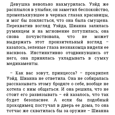
Девушка невольно нахмурилась. Уэйд же
расплылся в улыбке; он заметил беспокойство,
промелькнувшее в черных глазах красавицы,
и мог бы поклясться, что она была смущена.
Перехватив взгляд Уэйда, Шианна залилась
румянцем и на мгновение потупилась; она
снова почувствовала, что не может
выдержать этот пронзительный взгляд –
казалось, зеленые глаза незнакомца видели ее
насквозь. Инстинктивно отодвинувшись от
него, она принялась укладывать в сумку
медикаменты.
– Как вас зовут, принцесса? – прохрипел
Уэйд. Шианна не ответила. Она не собиралась
рассказывать этому бродяге о себе, вообще не
хотела с ним общаться. И она решила, что не
стоит его развязывать – ей казалось, что так
будет безопаснее. А если бы подобный
проходимец постучал в дверь ее дома, то она
тотчас же схватилась бы за оружие – Шианна