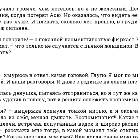
учало громче, чем хотелось, но я не железный. Ше
ия, когда потерял Асю. Но оказалось, что видеть ее
раз хуже. И плевать, сколько лет прошло, в груди
 уж сильнее…
м говорить! — с показной насмешливостью фыркает Н
ат, — что только не случается с пьяной женщиной! В
ать?
— хмурюсь в ответ, качая головой. Глупо. Я мог по 
й. И наши разговоры. И даже о родинке на левом пл
улась девушка, пытаясь отстраниться, но я тут же к
ь ударил в голову, вот и решила освежить воспомин
ся? — выдержка лопнула тонкой нитью, и я оконч
ло из себя, мешая дышать. Воспоминания!! Какие 
 плечи, встречая испуганный вздох и широко расп
 — расскажи мне тогда, в какой момент тебе откли
и? Когда шептала мое имя? Или когда рвала мою р