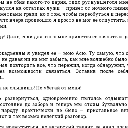
м не сбив какого-то парня, тихо ругнувшегося мне
нулся на остатках лужи — привет от ночного ливня
етками грязи, но о том, чтобы переобуться и пере
что вчера произошло, я просто не мог ее отпустить, 
ми.
ду! Даже, если для этого мне придется ее связать и ц
кадьевны я увидел ее — мою Асю. Ту самую, что 
 не давая ни на миг забыть, как мне волшебно было 
ыл повторить все, что пережил, когда обнаружил, 
Без возможности связаться. Оставив после себ
и…
ня не слышишь! Не убегай от меня!
 развернуться, одновременно пытаясь отдышать
асстояние до забора и теперь мы стоим буквально
о народу практически не было — пристальное в
от и так весьма нелегкий разговор.
я возмутиться, но актерский талант ее явно подв