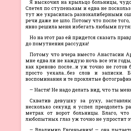
Я выскочил на крыльцо больницы, чудо
Слетел по ступенькам и едва не поскольз
тут же украсилась разнокалиберными ошм
речи даже не шло. Потому что после того, 
явно решила меня избегать любыми путя
Но на этот раз ей придется сказать прав
до помутнения рассудка!
Потому что вчера вместо Анастасии Ар
мне едва ли не каждую ночь все эти годы,
как хреново после…и уж точно не готов б
просто уехала…без слов и записки. 
воспоминания и те проклятые фотографи
— Настя! Не надо делать вид, что ты ме
Схватив девушку за руку, заставляю
несколько секунд я успел преодолеть р
метрах от ворот больницы. Благо, чт
любопытных глаз уж точно не упростит эт
— Владимир Евгеньевич! — она пытаетс