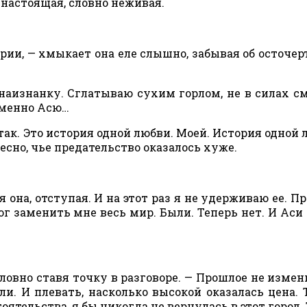
енастоящая, словно неживая.
рии, — хмыкает она еле слышно, забывая об осточе
аизнанку. Сглатываю сухим горлом, не в силах с
еменно Асю…
 так. Это история одной любви. Моей. История одной 
есно, чье предательство оказалось хуже.
я она, отступая. И на этот раз я не удерживаю ее. Пр
ог заменить мне весь мир. Были. Теперь нет. И Аси
словно ставя точку в разговоре. — Прошлое не измен
и. И плевать, насколько высокой оказалась цена. 
оятельства, я бы никогда не вернулась в этот город.