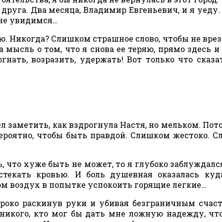
руга. Два месяца, Владимир Евгеньевич, и я уеду.
 не увидимся…
аю. Никогда? Слишком страшное слово, чтобы не врез
мысль о том, что я снова ее теряю, прямо здесь и 
гнать, возразить, удержать! Вот только что сказа
 заметить, как вздрогнула Настя, но мельком. Пот
вероятно, чтобы быть правдой. Слишком жестоко. 
, что хуже быть не может, то я глубоко заблуждалс
стекать кровью. И боль душевная оказалась ку
том воздух в попытке успокоить горящие легкие…
ироко раскинув руки и убивая безграничным счас
никого, кто мог бы дать мне ложную надежду, чт