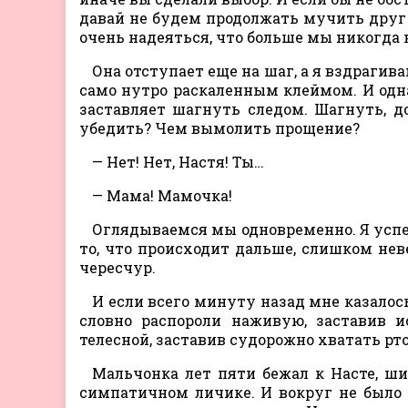
давай не будем продолжать мучить друг д
очень надеяться, что больше мы никогда
Она отступает еще на шаг, а я вздрагив
само нутро раскаленным клеймом. И одна 
заставляет шагнуть следом. Шагнуть, до
убедить? Чем вымолить прощение?
— Нет! Нет, Настя! Ты…
— Мама! Мамочка!
Оглядываемся мы одновременно. Я успел
то, что происходит дальше, слишком не
чересчур.
И если всего минуту назад мне казалось
словно распороли наживую, заставив и
телесной, заставив судорожно хватать р
Мальчонка лет пяти бежал к Насте, ш
симпатичном личике. И вокруг не было 