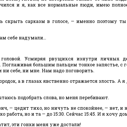
нчился и я, как все нормальные люди, имею полно
сь скрыть сарказм в голосе, — именно поэтому ты
 там себе надумали…
 головой. Усмиряя рвущихся изнутри личных де
. Поглаживая большим пальцем тонкое запястье, с 
 ни себе, ни мне. Нам надо поговорить.
родок, а в глазах явственно отражается злость. А я 
пытаюсь подобрать слова, но меня перебивают.
ич, — цедит тихо, но ничуть не спокойнее, — нет, и 
 работа, но и та — до 15:30. Сейчас 15:45. И я хочу до
атит, эти гонки меня уже достали!