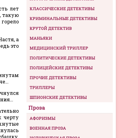
сть лет
КЛАССИЧЕСКИЕ ДЕТЕКТИВЫ
, такую
КРИМИНАЛЬНЫЕ ДЕТЕКТИВЫ
 горело
КРУТОЙ ДЕТЕКТИВ
МАНЬЯКИ
астя, а
едь это
МЕДИЦИНСКИЙ ТРИЛЛЕР
ПОЛИТИЧЕСКИЕ ДЕТЕКТИВЫ
ПОЛИЦЕЙСКИЕ ДЕТЕКТИВЫ
минутам
ПРОЧИЕ ДЕТЕКТИВЫ
ече…
ТРИЛЛЕРЫ
ачнулся
ШПИОНСКИЕ ДЕТЕКТИВЫ
ания…
Проза
ательно
к черту
АФОРИЗМЫ
ахнутые
ВОЕННАЯ ПРОЗА
кнулась
убашку,
ИСТОРИЧЕСКАЯ ПРОЗА