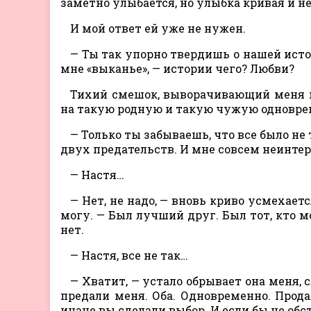
заметно улыбается, но улыбка кривая и н
И мой ответ ей уже не нужен.
— Ты так упорно твердишь о нашей исто
мне «выканье», — истории чего? Любви?
Тихий смешок, выворачивающий меня н
на такую родную и такую чужую одновр
— Только ты забываешь, что все было не
двух предательств. И мне совсем неинтер
— Настя…
— Нет, не надо, — вновь криво усмехаетс
могу. — Был лучший друг. Был тот, кто м
нет.
— Настя, все не так…
— Хватит, — устало обрывает она меня, 
предали меня. Оба. Одновременно. Продал
иначе вы сделали выбор. И если бы не обст