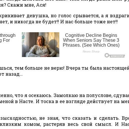
я? Скажи мне, Ася!
крикивает девушка, но голос срывается, а я вздраг
ет, и никогда не будет!! И нас больше тоже нет!!
шься, тем больше не верю! Вчера ты была настоящей
ет назад…
нно, что я осекаюсь. Замолкаю на полуслове, сдувая
ой в Насте. И тоска в ее взгляде действует на ме
зысходностью, не зная, что сказать и сделать. Вр
склизким комом, растеряв весь свой смысл. И На