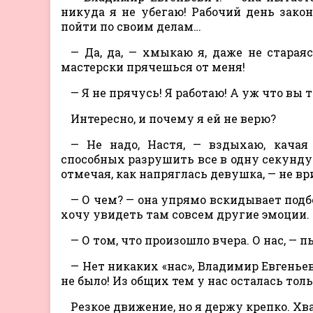
никуда я не убегаю! Рабочий день зако
пойти по своим делам…
— Да, да, — хмыкаю я, даже не старая
мастерски прячешься от меня!
— Я не прячусь! Я работаю! А уж что вы
Интересно, и почему я ей не верю?
— Не надо, Настя, — вздыхаю, качая
способных разрушить все в одну секунду
отмечая, как напряглась девушка, — не ври
— О чем? — она упрямо вскидывает подбо
хочу увидеть там совсем другие эмоции.
— О том, что произошло вчера. О нас, — 
— Нет никаких «нас», Владимир Евгеньев
не было! Из общих тем у нас осталась только
Резкое движение, но я держу крепко. Хв