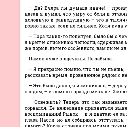
— Да? Вчера ты думала иначе! — прозв
назад я думал, что умру от боли и отчаян
холодную и равнодушную — это в тысячу 
ровно так же, если не сильнее. Хотя куда
— Пара каких-то поцелуев, было бы о че
я крепче стискиваю челюсти, сдерживая м
же порыв, ничего особенного, вам ли не зн
Намек хуже пощечины. Не забыла…
— Я прекрасно помню, что ты не пьешь, 
рассказать время, проведенное рядом с не
— Это было давно, я изменилась, — дерн
следом, — и помню гораздо меньше. Хмел
— Освежить? Теперь это так называет
сорвался. Ее нежелание признаться выве
воспоминания! Рывок — и я хватаю ее за
глаза Насти, но не собираясь отступать,
память? Когда стонала под моими рукам