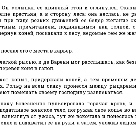
 Он услышал ее хриплый стон и оглянулся. Оказы
пе крестьян, а в сторону леса: она неслась, не р
, и при виде резких движений ее бедер желание о
естным причитаниям, поднявшимся над толпой, 
звернув коней, поскакали к лесу, ведомые тем же же
ослал его с места в карьер.
легкой рысью, и де Варенн мог расслышать, как без
перевел коня в галоп.
хот копыт, придержали коней, а тем временем д
ах. Рольф на всем скаку пронесся между рыцарями
меют помешать своему господину развлекаться.
 паху болезненно пульсировала горячая кровь, и
податливое женское тело, погружая свое копье во в
, взвизгнув от ужаса, тут же вскочила и понеслась 
едле и подхватил ее на руки, а затем, уложив лицом