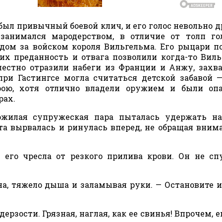
был привычный боевой клич, и его голос невольно д
занимался мародерством, в отличие от толп го
дом за войском короля Вильгельма. Его рыцари п
 их преданность и отвага позволили когда-то Вил
лестно отразили набеги из Франции и Анжу, захв
при Гастингсе могла считаться детской забавой 
рою, хотя отлично владели оружием и были оп
рах.
ожилая супружеская пара пыталась удержать на
а вырвалась и ринулась вперед, не обращая вним
 его чресла от резкого прилива крови. Он не сп
на, тяжело дыша и заламывая руки. — Остановите и
ерзости. Грязная, наглая, как ее свинья! Впрочем, е