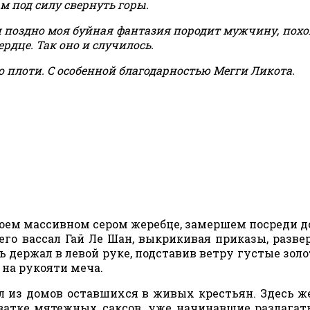
м под силу свернуть горы.
и поздно моя буйная фантазия породит мужчину, похо
ердце. Так оно и случилось.
 плоти. С особенной благодарностью Мегги Ликота.
воем массивном сером жеребце, замершем посреди до
его вассал Гай Ле Шан, выкрикивая приказы, разве
 держал в левой руке, подставив ветру густые зол
 на рукояти меча.
л из домов оставшихся в живых крестьян. Здесь же
хватке мятежных саксов, уже начинавшие разлагат