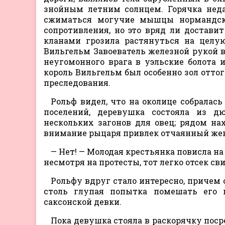
знойным летним солнцем. Горячка неда
сжиматься могучие мышцы нормандско
сопротивления, но это вряд ли достави
кланами грозила растянуться на целую
Вильгельм Завоеватель железной рукой в
неугомонного врага в уэльские болота 
король Вильгельм был особенно зол оттог
преследования.
Рольф видел, что на околице собралас
поселений, деревушка состояла из 
нескольких загонов для овец; рядом н
внимание рыцаря привлек отчаянный жен
— Нет! — Молодая крестьянка повисла на
несмотря на протесты, тот легко отсек св
Рольфу вдруг стало интересно, причем 
столь глупая попытка помешать его 
саксонской девки.
Пока девушка стояла в раскорячку посре