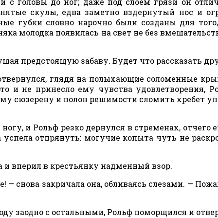
зи с головы до ног; даже под слоем грязи он отли
днятые скулы, едва заметно вздернутый нос и о
ные губки словно нарочно были созданы для того
ка молодка появилась на свет не без вмешательств
шая предстоящую забаву. Будет что рассказать др
отвернулся, глядя на полыхающие соломенные кры
это и не принесло ему чувства удовлетворения, Р
оему сюзерену и полон решимости сломить хребет 
ногу, и Рольф резко дернулся в стременах, отчего е
 успела отпрянуть: могучие копыта чуть не раскр
 и вперил в крестьянку надменный взор.
е! — снова закричала она, обливаясь слезами. — Пожа
лоду заодно с остальными, Рольф поморщился и отве