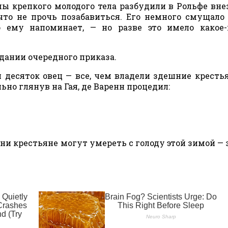
мы крепкого молодого тела разбудили в Рольфе вн
то не прочь позабавиться. Его немного смущало 
 ему напоминает, — но разве это имело какое-
идании очередного приказа.
десяток овец — все, чем владели здешние крестья
ьно глянув на Гая, де Варенн процедил:
ни крестьяне могут умереть с голоду этой зимой — 