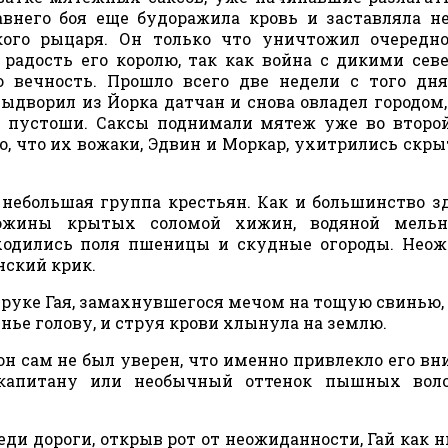
внего боя еще будоражила кровь и заставляла н
го рыцаря. Он только что уничтожил очередно
т радость его королю, так как война с дикими се
 вечность. Прошло всего две недели с того дня
ыдворил из Йорка датчан и снова овладел городом,
и пустоши. Саксы поднимали мятеж уже во второй
о, что их вожаки, Эдвин и Моркар, ухитрились скры
ь небольшая группа крестьян. Как и большинство 
дюжины крытых соломой хижин, водяной мель
аходились поля пшеницы и скудные огороды. Нео
ский крик.
 руке Гая, замахнувшегося мечом на тощую свинью, 
инье голову, и струя крови хлынула на землю.
он сам не был уверен, что именно привлекло его вн
капитану или необычный оттенок пышных воло
ди дороги, открыв рот от неожиданности, Гай как н