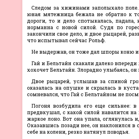
Следом за хижинами заполыхало поле.
юная мятежница бежала не обратно к тол
дороги, то и дело спотыкалась, падала
норманна с новой силой. Судя по гор
закончили свое дело, и двое рыцарей, ра
что испытывал сейчас Рольф.
Не выдержав, он тоже дал шпоры коню и п
Гай и Бельтайн скакали далеко впереди 
хохочет Бельтайн. Злорадно улыбаясь, он 
Двое рыцарей, услышав за спиной гро
оказалась на опушке и скрылась в куст
сомневался, что Гай с Бельтайном не пос
Погоня возбудила его еще сильнее: в
предвкушал, с какой силой навалится на 
жаркое лоно. Вот она упала, оглянулась и
Оказавшись позади нее, он наклонился в с
себе на колени, резко натянул поводья.