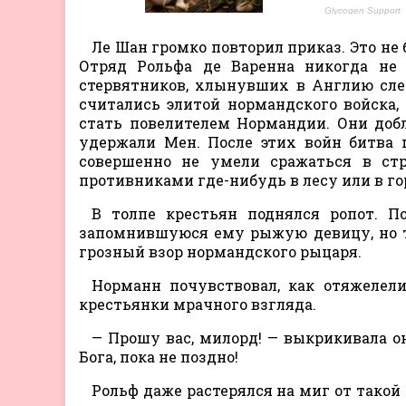
Ле Шан громко повторил приказ. Это не 
Отряд Рольфа де Варенна никогда не 
стервятников, хлынувших в Англию сле
считались элитой нормандского войска,
стать повелителем Нормандии. Они доб
удержали Мен. После этих войн битва 
совершенно не умели сражаться в ст
противниками где-нибудь в лесу или в го
В толпе крестьян поднялся ропот. П
запомнившуюся ему рыжую девицу, но т
грозный взор нормандского рыцаря.
Норманн почувствовал, как отяжелели
крестьянки мрачного взгляда.
— Прошу вас, милорд! — выкрикивала о
Бога, пока не поздно!
Рольф даже растерялся на миг от такой д