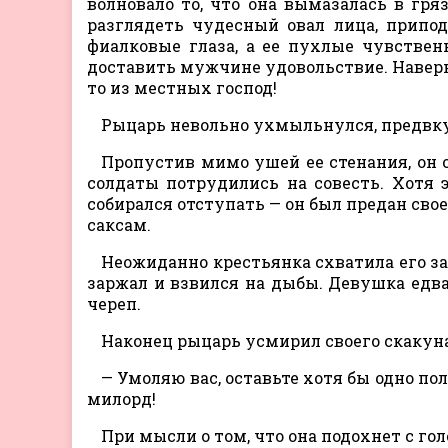
волновало то, что она вымазалась в гря
разглядеть чудесный овал лица, припо
фиалковые глаза, а ее пухлые чувствен
доставить мужчине удовольствие. Наверня
то из местных господ!
Рыцарь невольно ухмыльнулся, предвку
Пропустив мимо ушей ее стенания, он 
солдаты потрудились на совесть. Хотя 
собирался отступать — он был предан св
саксам.
Неожиданно крестьянка схватила его за 
заржал и взвился на дыбы. Девушка едва
череп.
Наконец рыцарь усмирил своего скакуна
— Умоляю вас, оставьте хотя бы одно пол
милорд!
При мысли о том, что она подохнет с го