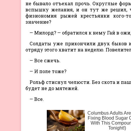
не бывало отъехал прочь. Округлые фор
вспышку желания, и он тут же решил, ч
физиономия рыжей крестьянки кого-то
значение?
— Милорд? — обратился к нему Гай в ож
Солдаты уже прикончили двух быков и 
отряду этого хватит на неделю. Повелител
— Все сжечь.
— И поле тоже?
Рольф стиснул челюсти. Без скота и паш
будет не до мятежей.
— Все.