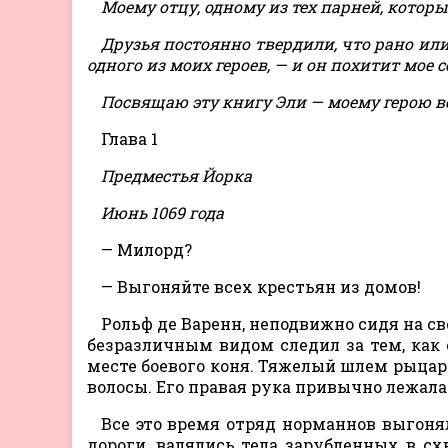
Моему отцу, одному из тех парней, которы
Друзья постоянно твердили, что рано ил
одного из моих героев, — и он похитит мое с
Посвящаю эту книгу Эли — моему герою во
Глава 1
Предместья Йорка
Июнь 1069 года
— Милорд?
— Выгоняйте всех крестьян из домов!
Рольф де Варенн, неподвижно сидя на с
безразличным видом следил за тем, как 
месте боевого коня. Тяжелый шлем рыцарь
волосы. Его правая рука привычно лежала
Все это время отряд норманнов выгоня
дороги, валялись тела зарубленных в с