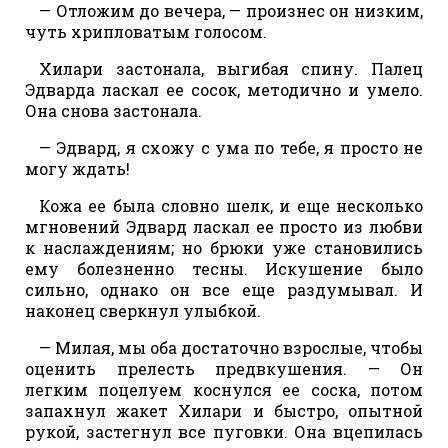
— Отложим до вечера, — произнес он низким,
чуть хрипловатым голосом.
Хилари застонала, выгибая спину. Палец
Эдварда ласкал ее сосок, методично и умело.
Она снова застонала.
— Эдвард, я схожу с ума по тебе, я просто не
могу ждать!
Кожа ее была словно шелк, и еще несколько
мгновений Эдвард ласкал ее просто из любви
к наслаждениям; но брюки уже становились
ему болезненно тесны. Искушение было
сильно, однако он все еще раздумывал. И
наконец сверкнул улыбкой.
— Милая, мы оба достаточно взрослые, чтобы
оценить прелесть предвкушения. — Он
легким поцелуем коснулся ее соска, потом
запахнул жакет Хилари и быстро, опытной
рукой, застегнул все пуговки. Она вцепилась