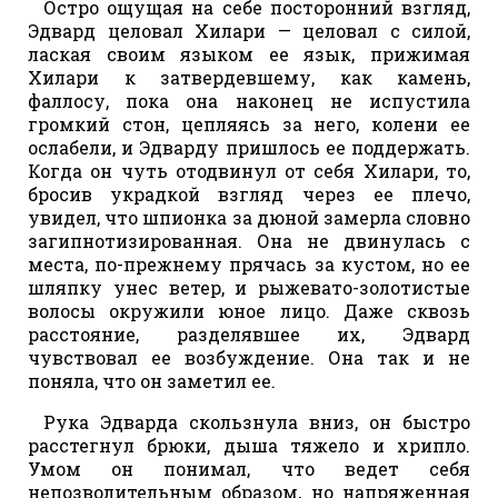
Остро ощущая на себе посторонний взгляд,
Эдвард целовал Хилари — целовал с силой,
лаская своим языком ее язык, прижимая
Хилари к затвердевшему, как камень,
фаллосу, пока она наконец не испустила
громкий стон, цепляясь за него, колени ее
ослабели, и Эдварду пришлось ее поддержать.
Когда он чуть отодвинул от себя Хилари, то,
бросив украдкой взгляд через ее плечо,
увидел, что шпионка за дюной замерла словно
загипнотизированная. Она не двинулась с
места, по-прежнему прячась за кустом, но ее
шляпку унес ветер, и рыжевато-золотистые
волосы окружили юное лицо. Даже сквозь
расстояние, разделявшее их, Эдвард
чувствовал ее возбуждение. Она так и не
поняла, что он заметил ее.
Рука Эдварда скользнула вниз, он быстро
расстегнул брюки, дыша тяжело и хрипло.
Умом он понимал, что ведет себя
непозволительным образом, но напряженная