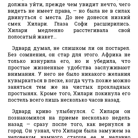
должна уйти, прежде чем увидит нечто, чего
видеть не имеет права, — но была не в силах
двинуться с места. До нее донесся низкий
смех Хилари. Глаза Софи расширились.
Хилари медленно расстегивала свой
полосатый жакет…
Эдвард думал, не слишком ли он постарел.
Без сомнения, он стар для этого. Африка не
только изнурила его, но и убедила, что
простые жизненные удобства заслуживают
внимания. У него не было никакого желания
кувыркаться в песке, когда чуть позже можно
заняться тем же на чистых прохладных
простынях. Кроме того, Хилари покинула его
постель всего лишь несколько часов назад.
Эдвард криво улыбнулся. С Хилари он
познакомился на приеме несколько недель
назад — сразу после того, как вернулся в
город. Он узнал, что Хилари была замужем за
человеком намного старше ее и недавно