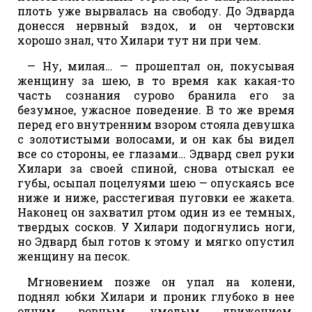
плоть уже вырвалась на свободу. До Эдварда
донесся нервный вздох, и он чертовски
хорошо знал, что Хилари тут ни при чем.
— Ну, милая… — прошептал он, покусывая
женщину за шею, в то время как какая-то
часть сознания сурово бранила его за
безумное, ужасное поведение. В то же время
перед его внутренним взором стояла девушка
с золотистыми волосами, и он как бы видел
все со стороны, ее глазами… Эдвард свел руки
Хилари за своей спиной, снова отыскал ее
губы, осыпал поцелуями шею — опускаясь все
ниже и ниже, расстегивая пуговки ее жакета.
Наконец он захватил ртом один из ее темных,
твердых сосков. У Хилари подогнулись ноги,
но Эдвард был готов к этому и мягко опустил
женщину на песок.
Мгновением позже он упал на колени,
поднял юбки Хилари и проник глубоко в нее
одним ровным, умелым движением.