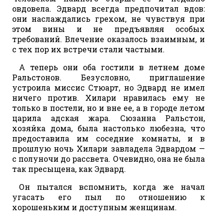
овдовела. Эдвард всегда предпочитал вдов:
они наслаждались грехом, не чувствуя при
этом вины и не предъявляя особых
требований. Влечение оказалось взаимным, и
с тех пор их встречи стали частыми.
А теперь они оба гостили в летнем доме
Ральстонов. Безусловно, приглашение
устроила миссис Стюарт, но Эдвард не имел
ничего против. Хилари нравилась ему не
только в постели, но и вне ее, а в городе летом
царила адская жара. Сюзанна Ральстон,
хозяйка дома, была настолько любезна, что
предоставила им соседние комнаты, и в
прошлую ночь Хилари завладела Эдвардом —
с полуночи до рассвета. Очевидно, она не была
так пресыщена, как Эдвард.
Он пытался вспомнить, когда же начал
угасать его пыл по отношению к
хорошеньким и доступным женщинам.