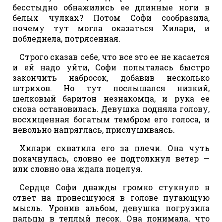
бесстыдно обнажились ее длинные ноги в
белых чулках? Потом Софи сообразила,
почему тут могла оказаться Хилари, и
побледнела, потрясенная.
Строго сказав себе, что все это ее не касается
и ей надо уйти, Софи попыталась быстро
закончить набросок, добавив несколько
штрихов. Но тут послышался низкий,
шелковый баритон незнакомца, и рука ее
снова остановилась. Девушка подняла голову,
восхищенная богатым тембром его голоса, и
невольно напряглась, прислушиваясь.
Хилари схватила его за плечи. Она чуть
покачнулась, словно ее подтолкнул ветер —
или словно она ждала поцелуя.
Сердце Софи дважды громко стукнуло в
ответ на пронесшуюся в голове пугающую
мысль. Уронив альбом, девушка погрузила
пальцы в теплый песок. Она понимала, что