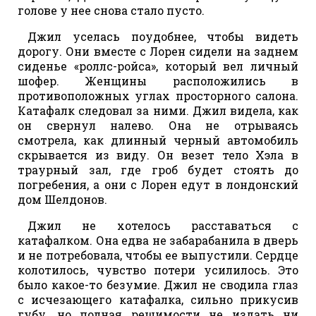
голове у нее снова стало пусто.
Джил уселась поудобнее, чтобы видеть
дорогу. Они вместе с Лорен сидели на заднем
сиденье «роллс-ройса», который вел личный
шофер. Женщины расположились в
противоположных углах просторного салона.
Катафалк следовал за ними. Джил видела, как
он свернул налево. Она не отрываясь
смотрела, как длинный черный автомобиль
скрывается из виду. Он везет тело Хэла в
траурный зал, где гроб будет стоять до
погребения, а они с Лорен едут в лондонский
дом Шелдонов.
Джил не хотелось расставаться с
катафалком. Она едва не забарабанила в дверь
и не потребовала, чтобы ее выпустили. Сердце
колотилось, чувство потери усилилось. Это
было какое-то безумие. Джил не сводила глаз
с исчезающего катафалка, сильно прикусив
губу, но полная решимости не издать ни