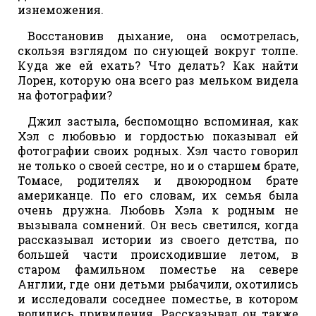
изнеможения.
Восстановив дыхание, она осмотрелась,
скользя взглядом по снующей вокруг толпе.
Куда же ей ехать? Что делать? Как найти
Лорен, которую она всего раз мельком видела
на фотографии?
Джил застыла, беспомощно вспоминая, как
Хэл с любовью и гордостью показывал ей
фотографии своих родных. Хэл часто говорил
не только о своей сестре, но и о старшем брате,
Томасе, родителях и двоюродном брате
американце. По его словам, их семья была
очень дружна. Любовь Хэла к родным не
вызывала сомнений. Он весь светился, когда
рассказывал истории из своего детства, по
большей части происходившие летом, в
старом фамильном поместье на севере
Англии, где они детьми рыбачили, охотились
и исследовали соседнее поместье, в котором
водились привидения. Рассказывал он также