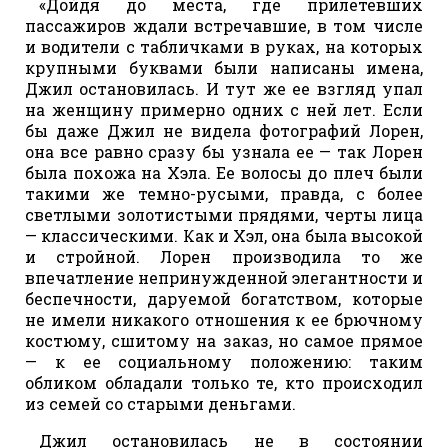
«Дойдя до места, где прилетевших
пассажиров ждали встречавшие, в том числе
и водители с табличками в руках, на которых
крупными буквами были написаны имена,
Джил остановилась. И тут же ее взгляд упал
на женщину примерно одних с ней лет. Если
бы даже Джил не видела фотографий Лорен,
она все равно сразу бы узнала ее — так Лорен
была похожа на Хэла. Ее волосы до плеч были
такими же темно-русыми, правда, с более
светлыми золотистыми прядями, черты лица
— классическими. Как и Хэл, она была высокой
и стройной. Лорен производила то же
впечатление непринужденной элегантности и
беспечности, даруемой богатством, которые
не имели никакого отношения к ее брючному
костюму, сшитому на заказ, но самое прямое
— к ее социальному положению: таким
обликом обладали только те, кто происходил
из семей со старыми деньгами.
Джил остановилась не в состоянии