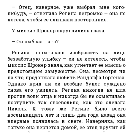
— Отец, наверное, уже выбрал мне кого-
нибудь, — ответила Регина негромко — она не
хотела, чтобы ее слышали посторонние.
У миссис Шронер округлились глаза.
— Он выбрал… что?
Регина попыталась изобразить на лице
беззаботную улыбку — ей не хотелось, чтобы
миссис Шронер знала, как угнетает ее мысль о
предстоящем замужестве. Она, несмотря ни
на что, продолжала любить Рандолфа Гортенза.
Однако вряд ли ей вообще будет суждено
снова его увидеть. Регина никогда не шла
против воли отца и никогда бы не осмелилась
поступить так своевольно, как это сделала
Николь. К тому же Регине было всего
восемнадцать лет и лишь два года назад она
впервые появилась в свете. Наверняка, как
только она вернется домой, ее отец вручит ей