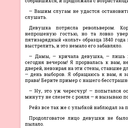
собравшихся, и продолжала с возрастаю
— Вашим слугам не удастся остановить
слушать.
Девушка потрясла револьвером. Ко
непрошеную гостью, но та ловко увер
пятизарядный «кольт» образца 1840 года 
выстрелить, и это немало его забавляло.
— Дамы, — кричала девушка, — лишь 
сегодня вечером! Я прорвалась к вам, 
дверей, невзирая на эти стены, ставшие д
— день выборов. Я обращаюсь к вам, я з
права! Берите пример с нашего бесстраш
— Ну, это уж чересчур! — попытался о
минуту не слезете с рояля — я вызываю п
Рейз все так же с улыбкой наблюдал за
Продолговатое лицо девушки не было
пылало.