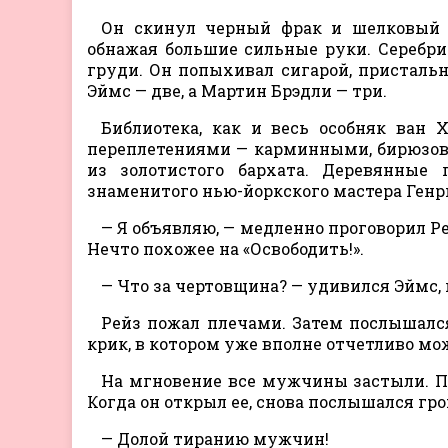
Он скинул черный фрак и шелковый г
обнажая большие сильные руки. Серебр
груди. Он попыхивал сигарой, пристально
Эймс — две, а Мартин Брэдли — три.
Библиотека, как и весь особняк ван 
переплетениями — карминными, бирюзов
из золотистого бархата. Деревянные 
знаменитого нью-йоркского мастера Генри
— Я объявляю, — медленно проговорил Р
Нечто похожее на «Освободить!».
— Что за чертовщина? — удивился Эймс,
Рейз пожал плечами. Затем послышалс
крик, в котором уже вполне отчетливо мо
На мгновение все мужчины застыли. По
Когда он открыл ее, снова послышался гр
— Долой тиранию мужчин!