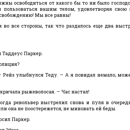
лжны освободиться от какого бы то ни было господс
 пользоваться вашим телом, удовлетворяя свою 
свобождению! Мы все равны!
 во все стороны, так что раздалось еще два выстр
л Таддеус Паркер.
полиция?
— Рейз улыбнулся Теду. — А я повидал немало, мож
кричала рыжеволосая. — Час настал!
 когда револьвер выстрелил снова и пуля в очеред
сли она не поостережется, не миновать ей беды.
осил Паркер.
ил Эймс.