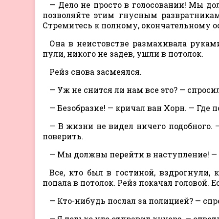
— Дело не просто в голосовании! Мы до
позволяйте этим гнусным развратникам
Стремитесь к полному, окончательному о
Она в неистовстве размахивала руками
пули, никого не задев, ушли в потолок.
Рейз снова засмеялся.
— Уж не снится ли нам все это? — спроси
— Безобразие! — кричал ван Хорн. — Где 
— В жизни не видел ничего подобного. 
поверить.
— Мы должны перейти в наступление! — 
Все, кто был в гостиной, вздрогнули,
попала в потолок. Рейз покачал головой. Е
— Кто-нибудь послал за полицией? — спр
— Я только что отправил кучера, — ответ