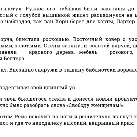
алстук. Рукава его рубашки были закатаны до 
истый с голубой вышивкой жилет распахнулся на
 наблюдая, как ван Хорн берет две карты, Паркер 
Хорна, блистала роскошью. Восточный ковер с у
ыми, золотыми. Стены затянуты золотой парчой, 
панели — красного дерева, мебель — розового,
 Белтера.
ейз. Внезапно снаружи в тишину библиотеки ворвалс
 подергивая свой длинный ус.
я звон бьющегося стекла и донесся новый пронзи
жно было разобрать слова «Свободу женщинам!».
том Рейз вскочил на ноги и решительно шагнул к
охот и где-то неподалеку высокий, надрывный крик: