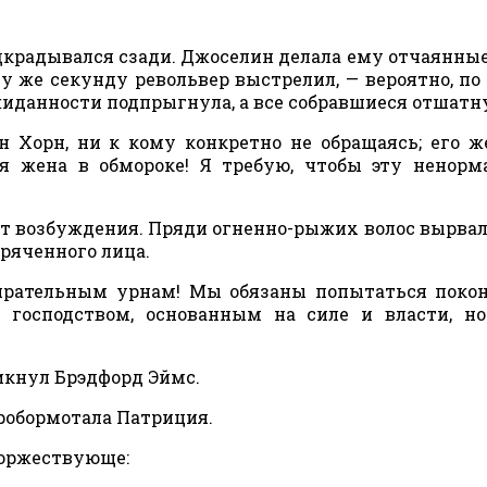
дкрадывался сзади. Джоселин делала ему отчаянные
у же секунду револьвер выстрелил, — вероятно, по
жиданности подпрыгнула, а все собравшиеся отшатн
 Хорн, ни к кому конкретно не обращаясь; его ж
оя жена в обмороке! Я требую, чтобы эту ненор
от возбуждения. Пряди огненно-рыжих волос вырвал
оряченного лица.
ирательным урнам! Мы обязаны попытаться поко
господством, основанным на силе и власти, но
ликнул Брэдфорд Эймс.
робормотала Патриция.
торжествующе: