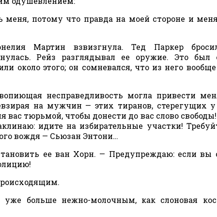
щим одушевлением:
 меня, потому что правда на моей стороне и мен
рнелия Мартин взвизгнула. Тед Паркер броси
нулась. Рейз разглядывал ее оружие. Это был 
или около этого; он сомневался, что из него вообщ
вопиющая несправедливость могла привести мен
невзирая на мужчин — этих тиранов, стерегущих 
ля вас тюрьмой, чтобы донести до вас слово свободы!
аклинаю: идите на избирательные участки! Требуй
ного вождя — Сьюзан Энтони…
становить ее ван Хорн. — Предупреждаю: если вы
олицию!
 происходящим.
 уже больше нежно-молочным, как слоновая кос