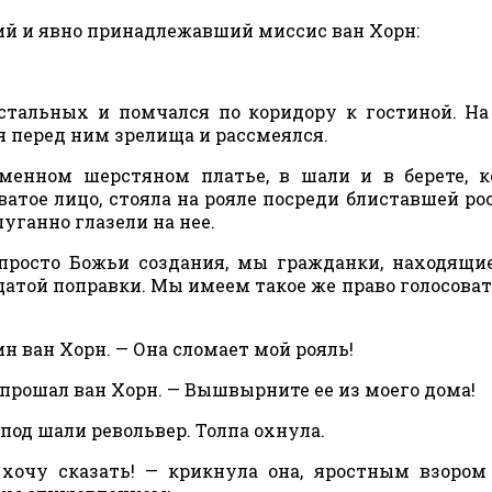
кий и явно принадлежавший миссис ван Хорн:
стальных и помчался по коридору к гостиной. На
я перед ним зрелища и рассмеялся.
рменном шерстяном платье, в шали и в берете, 
ватое лицо, стояла на рояле посреди блиставшей р
уганно глазели на нее.
просто Божьи создания, мы гражданки, находящи
той поправки. Мы имеем такое же право голосовать
н ван Хорн. — Она сломает мой рояль!
опрошал ван Хорн. — Вышвырните ее из моего дома!
под шали револьвер. Толпа охнула.
хочу сказать! — крикнула она, яростным взором