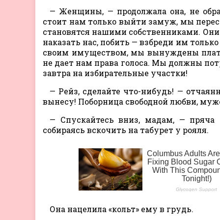
— Женщины, — продолжала она, не обра
стоит нам только выйти замуж, мы перес
становятся нашими собственниками. Они
наказать нас, побить — взбреди им тольк
своим имуществом, мы вынуждены платит
не дает нам права голоса. Мы должны пот
завтра на избирательные участки!
— Рейз, сделайте что-нибудь! — отчаянн
вынесу! Поборница свободной любви, муже
— Спускайтесь вниз, мадам, — пряча 
собираясь вскочить на табурет у рояля.
Она нацелила «кольт» ему в грудь.