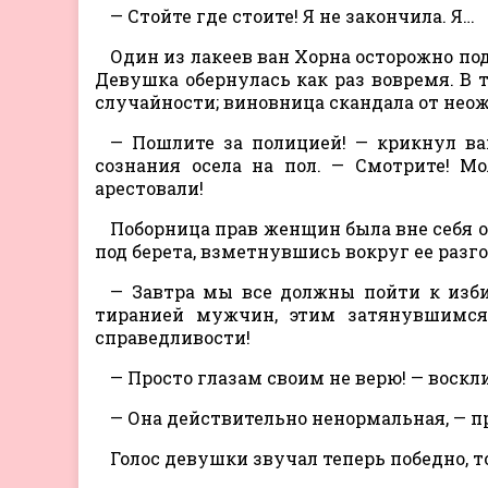
— Стойте где стоите! Я не закончила. Я…
Один из лакеев ван Хорна осторожно по
Девушка обернулась как раз вовремя. В т
случайности; виновница скандала от нео
— Пошлите за полицией! — крикнул ван
сознания осела на пол. — Смотрите! М
арестовали!
Поборница прав женщин была вне себя 
под берета, взметнувшись вокруг ее разг
— Завтра мы все должны пойти к изб
тиранией мужчин, этим затянувшимся 
справедливости!
— Просто глазам своим не верю! — воск
— Она действительно ненормальная, — п
Голос девушки звучал теперь победно, 