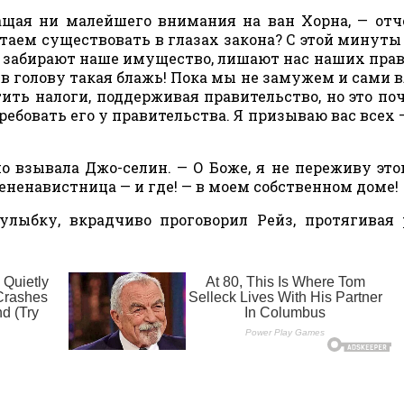
щая ни малейшего внимания на ван Хорна, — отче
таем существовать в глазах закона? С этой минут
 забирают наше имущество, лишают нас наших прав
о в голову такая блажь! Пока мы не замужем и сами 
ь налоги, поддерживая правительство, но это по
ребовать его у правительства. Я призываю вас всех 
о взывала Джо-селин. — О Боже, я не переживу этог
ненавистница — и где! — в моем собственном доме!
улыбку, вкрадчиво проговорил Рейз, протягивая