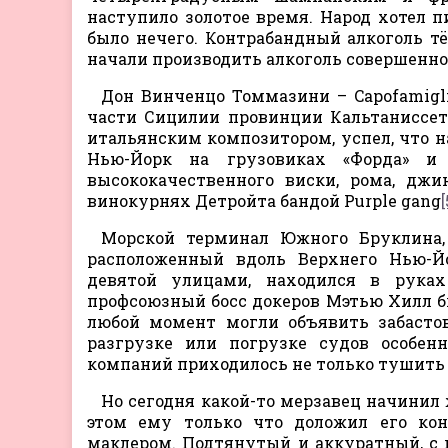
наступило золотое время. Народ хотел пи
было нечего. Контрабандный алкоголь тё
начали производить алкоголь совершенно 
Дон Винченцо Томмазини – Capofamigl
части Сицилии провинции Кальтаниссет
итальянским композитором, успел, что на
Нью-Йорк на грузовиках «Форда» и
высококачественного виски, рома, джи
винокурнях Детройта бандой Purple gang
[
Морской терминал Южного Бруклина, 
расположенный вдоль Верхнего Нью-Й
девятой улицами, находился в руках
профсоюзный босс докеров Мэтью Хилл бы
любой момент могли объявить забастов
разгрузке или погрузке судов особе
компаний приходилось не только тушить п
Но сегодня какой-то мерзавец начини
этом ему только что доложил его кон
маклером. Подтянутый и аккуратный, с 