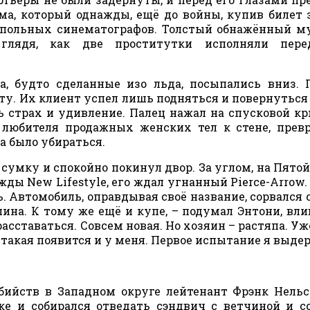
ма, который однажды, ещё до войны, купив билет 
одпольных синематографов. Толстый обнажённый 
 глядя, как две проститутки исполняли пер
а, будто сделанные изо льда, посыпались вниз.
у. Их клиент успел лишь подняться и повернуться 
 страх и удивление. Палец нажал на спусковой кр
 любителя продажных женских тел к стене, прев
ра было убираться.
сумку и спокойно покинул двор. За углом, на Пятой
ы New Lifestyle, его ждал угнанный Pierce-Arrow.
ь. Автомобиль, оправдывая своё название, сорвался с
на. К тому же ещё и купе, – подумал Энтони, вли
асставаться. Совсем новая. Но хозяин – растяпа. Уж
 такая появится и у меня. Первое испытание я выде
бийств в Западном округе лейтенант Фрэнк Нель
рке и собирался отведать сэндвич с ветчиной и 