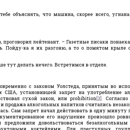
ебе объяснять, что машина, скорее всего, угнана
, проговорил лейтенант. – Газетные писаки понаеха
. Пойду-ка я их разгоню, а то о помятом крыле 
ше тут делать нечего. Встретимся в отделе.
овременно с законом Уолстеда, принятым во исп
 США, установившей запрет на употребление ал
твовал сухой закон, или prohibition
[3]
. Согласн
 и продажа алкогольных напитков считались незак
ась. Сам запрет начал действовать в одну минуту 
документированное его нарушение произошло ровн
 предложили довольствоваться безалкогольным 
уктовыми коктейлями. Для преступных групп