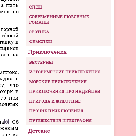
 а пить
СЛЕШ
еместно
СОВРЕМЕННЫЕ ЛЮБОВНЫЕ
РОМАНЫ
 горной
ЭРОТИКА
 тёзкой
тавку в
ФЕМСЛЕШ
ящиков
Приключения
мого на
ВЕСТЕРНЫ
плекс,
ИСТОРИЧЕСКИЕ ПРИКЛЮЧЕНИЯ
идцать
МОРСКИЕ ПРИКЛЮЧЕНИЯ
у, что
океры в
ПРИКЛЮЧЕНИЯ ПРО ИНДЕЙЦЕВ
что при
ПРИРОДА И ЖИВОТНЫЕ
ходных
ПРОЧИЕ ПРИКЛЮЧЕНИЯ
ПУТЕШЕСТВИЯ И ГЕОГРАФИЯ
ца
[6]
. Об
ржевым
Детские
 слегка