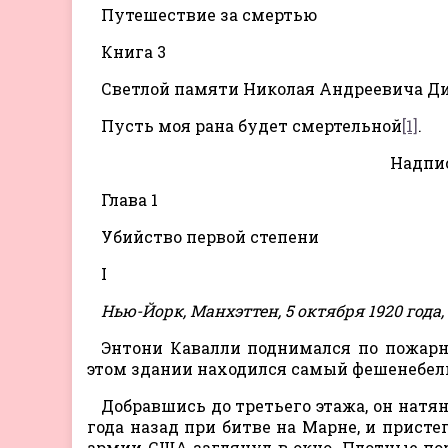
Путешествие за смертью
Книга 3
Светлой памяти Николая Андреевича Д
Пусть моя рана будет смертельной
[1]
.
Надпи
Глава 1
Убийство первой степени
I
Нью-Йорк, Манхэттен, 5 октября 1920 года,
Энтони Кавалли поднимался по пожарно
этом здании находился самый фешенебел
Добравшись до третьего этажа, он натя
года назад при битве на Марне, и прист
армии США заглянул в окно. Плотные пор