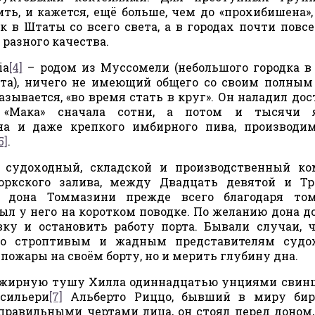
ть, и кажется, ещё больше, чем до «прохибишена»,
к в Штаты со всего света, а в городах почти повс
разного качества.
ia
[4]
– родом из Муссомели (небольшого городка в
та), ничего не имеющий общего со своим полным
зывается, «во время стать в круг». Он наладил дос
 «Мака» сначала сотни, а потом и тысячи 
на и даже крепкого имбирного пива, производи
5]
.
судоходный, складской и производственный ком
оркского залива, между Двадцать девятой и Тр
 дона Томмазини прежде всего благодаря том
л у него на коротком поводке. По желанию дона д
ку и остановить работу порта. Бывали случаи, 
нно строптивым и жадным представителям судо
ожары на своём борту, но и мерить глубину дна.
л жирную тушу Хилла одиннадцатью унциями свин
сильери
[7]
Альберто Риццо, бывший в миру би
правильными чертами лица, он стоял перед доном,