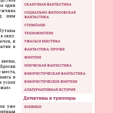
СКАЗОЧНАЯ ФАНТАСТИКА
за один
мужчина
СОЦИАЛЬНО-ФИЛОСОФСКАЯ
ед ним
ФАНТАСТИКА
СТИМПАНК
 Путаны
ТЕХНОФЭНТЕЗИ
к окну.
ючок, и
УЖАСЫ И МИСТИКА
ратив в
ФАНТАСТИКА: ПРОЧЕЕ
ФЭНТЕЗИ
 авеню,
ЭПИЧЕСКАЯ ФАНТАСТИКА
 Бросив
 места,
ЮМОРИСТИЧЕСКАЯ ФАНТАСТИКА
ваясь в
ЮМОРИСТИЧЕСКОЕ ФЭНТЕЗИ
е успел
ржал».
АЛЬТЕРНАТИВНАЯ ИСТОРИЯ
Детективы и триллеры
сон уже
БОЕВИКИ
солёным