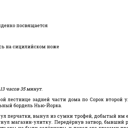
иденко посвящается
сь на сицилийском ноже
 13 часов 35 минут.
й лестнице задней части дома по Сорок второй у
ьный бордель Нью-Йорка.
нул перчатки, вынул из сумки трофей, добытый им 
егнул магазин-улитку. Передёрнув затвор, бывший 
тьеры не были задёрнуты, и перед его глазами пр