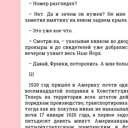
– Номер разглядел?
– Нет. Да и зачем он нужен? Не мне т
заметил вмятину на левом заднем крыле.
– Это уже кое-что.
– Смотри-ка, – указывая кивком во двор
проныры и до свидетелей уже добрались
вечером узнает весь Нью-Йорк.
– Давай, Фрэнки, поторопись. А мне боль
III
1920 год пришёл в Америку почти одн
восемнадцатой поправки к Конституции
Теперь на территории всех штатов дейс
порядкам производство, транспортировка
тогда как их покупка никак не наказывал
ночи 17 января 1920 года, а первое за
пятьдесят девять минут. Американцам
четырёхградусным шампанским и фр