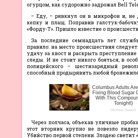
огурцом, как судорожно задрожал Bell Tel
– Еду, – рявкнул он в микрофон и, не
кепку и плащ. Поправив галстук-бабоч
«Форду-Т». Пришло известие о происшеств
За последние семнадцать лет служб
правило: на место происшествия следует
удачу за хвост и раскрыть преступление 
следы. И не стоит никого бояться, в осо
полицейского – шестизарядный револьв
способный продырявить любой бронежиле
Через полчаса, объехав уличные пробк
этот вторник крупно не повезло лидер
Убийство первой степени. Злодею светит