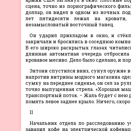
сцена, точно из порнографического филь
доллар, он видел в одном из ночных п
лет пятидесяти лежал на кровати,
незамысловатый восточный танец.
Он ударил прикладом в окно, и стёкл
закричали и бросились в соседнюю комнат
В его широко раскрытых глазах читались
длинная автоматная очередь отбросила
кровавое месиво. Дело было сделано, и по
Энтони спустился вниз, сунул оружие в 
напротив витрины модного магазина одежд
сумку на переднее сиденье, он сел за рул
точно выпущенная стрела. «Хорошая маши
транспортный поток. – Жаль будет с нею р
помять левое заднее крыло. Ничего, скоро
II
Начальник отдела по расследованию у
заварил кофе на электрической кофева