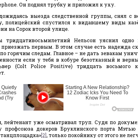
ephone. Он поднял трубку и приложил к уху.
 дожидаясь выезда следственной группы, снял с 
ку, полицейский спустился к видавшему виды ка
ии на Сорок второй улице.
ы тридцативосьмилетний Нельсон уяснил одно 
 приезжать первым. В этом случае есть надежда с
по горячим следам. Главное – не дать зевакам уни
бенности если у тебя в кобуре безотказный и верн
ер (Colt Police Positive) тридцать восьмого к
т.
и, лейтенант уже осматривал труп. Судя по докуме
у профсоюза докеров Бруклинского порта Мэтью
 «танцплощадка»
[2]
, только покойнику от этого не легч