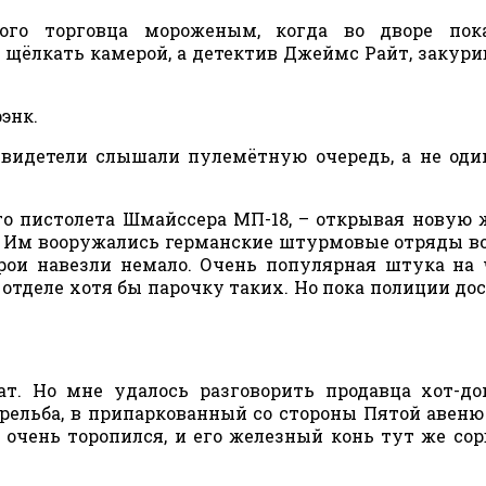
ого торговца мороженым, когда во дворе пока
 щёлкать камерой, а детектив Джеймс Райт, закури
энк.
 свидетели слышали пулемётную очередь, а не од
го пистолета Шмайссера МП-18, – открывая новую
 – Им вооружались германские штурмовые отряды в
ерои навезли немало. Очень популярная штука на
отделе хотя бы парочку таких. Но пока полиции до
т. Но мне удалось разговорить продавца хот-до
стрельба, в припаркованный со стороны Пятой авеню 
 очень торопился, и его железный конь тут же сор