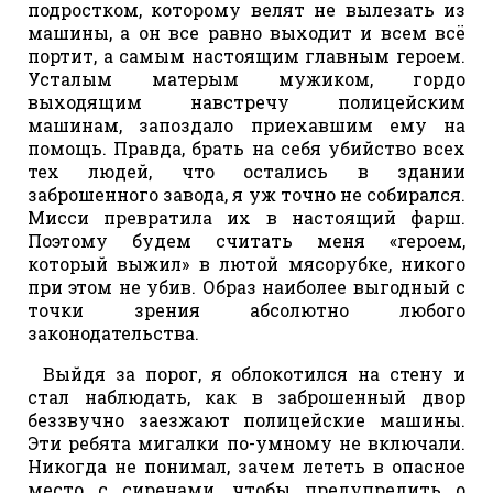
подростком, которому велят не вылезать из
машины, а он все равно выходит и всем всё
портит, а самым настоящим главным героем.
Усталым матерым мужиком, гордо
выходящим навстречу полицейским
машинам, запоздало приехавшим ему на
помощь. Правда, брать на себя убийство всех
тех людей, что остались в здании
заброшенного завода, я уж точно не собирался.
Мисси превратила их в настоящий фарш.
Поэтому будем считать меня «героем,
который выжил» в лютой мясорубке, никого
при этом не убив. Образ наиболее выгодный с
точки зрения абсолютно любого
законодательства.
Выйдя за порог, я облокотился на стену и
стал наблюдать, как в заброшенный двор
беззвучно заезжают полицейские машины.
Эти ребята мигалки по-умному не включали.
Никогда не понимал, зачем лететь в опасное
место с сиренами, чтобы предупредить о