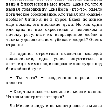
ведь я физически не мог врать. Даже то, что я
назвал помощницу Джеймса «кто-то», имело
логическое обоснование. Кто такая эта «ханьё»
вообще? Лично я не в курсе. Ёкаев по аниме
еще помню, это японские духи. Но как один
или одна из них скрестился с человеком и
почему результат их извращенной любви с
таким удовольствием убивает людей? Очень
странно.
Из здания стремглав выскочил молодой
полицейский, едва успел спуститься с
лестницы мимо нас, и опорожнил желудок под
ближайший куст.
— Ты чего? — озадаченно спросил его
коллега.
— Кхе, там какое-то месиво из мяса и кишок.
Что за монстр это сотворил?
Да Мисси с виду и не монстр вовсе, а милая