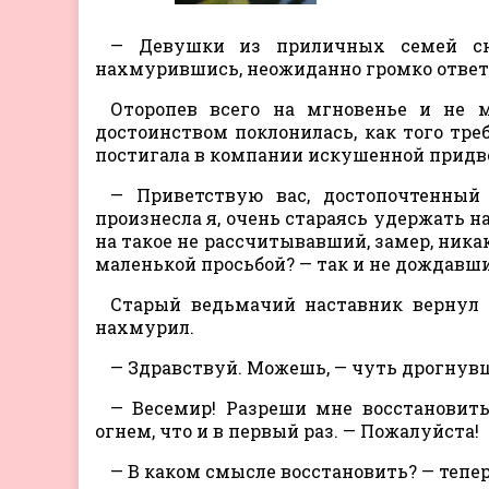
— Девушки из приличных семей сна
нахмурившись, неожиданно громко ответ
Оторопев всего на мгновенье и не м
достоинством поклонилась, как того тре
постигала в компании искушенной прид
— Приветствую вас, достопочтенный
произнесла я, очень стараясь удержать 
на такое не рассчитывавший, замер, никак
маленькой просьбой? — так и не дождавши
Старый ведьмачий наставник вернул 
нахмурил.
— Здравствуй. Можешь, — чуть дрогнувш
— Весемир! Разреши мне восстановить
огнем, что и в первый раз. — Пожалуйста!
— В каком смысле восстановить? — тепе