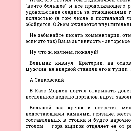
“нечто большее” и все продолжающего ра
удовольствие следить за отношениями г
полностью (в том числе и постельной ч
обойдется. Объем ожидается внушительн
Не забывайте писать комментарии, отм
если это так) Ваша активность - авторско
Ну что ж, начнем, пожалуй!
Ведьмак кивнул. Критерии, на осно
мужчин, не впервой ставили его в тупик…
А.Сапковский
В Каэр Морхен портал открывать довер
последнюю неделю порталов, вдруг заволн
Большой зал крепости встретил мен
недостающими камнями, грязные, места
составленных в стопки и будто нарочн
столом — гора ящиков отделяет ее от р