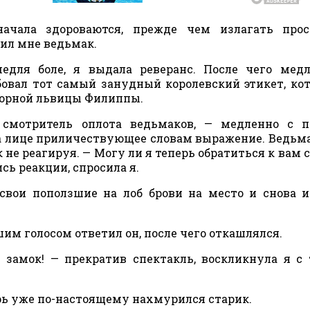
чала здороваются, прежде чем излагать прос
ил мне ведьмак.
едля боле, я выдала реверанс. После чего мед
бовал тот самый занудный королевский этикет, ко
ворной львицы Филиппы.
 смотритель оплота ведьмаков, — медленно с п
на лице приличествующее словам выражение. Ведьма
 не реагируя. — Могу ли я теперь обратиться к вам с
сь реакции, спросила я.
свои поползшие на лоб брови на место и снова 
им голосом ответил он, после чего откашлялся.
 замок! — прекратив спектакль, воскликнула я с
рь уже по-настоящему нахмурился старик.