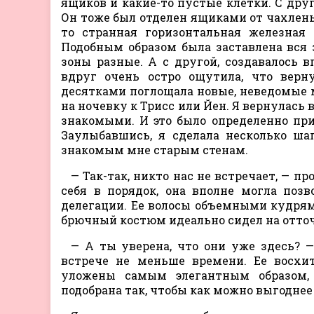
ящиков и какие-то пустые клетки. С дру
Он тоже был отделен ящиками от чахленьк
то странная горизонтальная железная
Подобным образом была заставлена вся з
зоны разные. А с другой, создавалось вп
вдруг очень остро ощутила, что верн
десятками поглощала новые, неведомые мн
на ночевку к Трисс или Йен. Я вернулась
знакомыми. И это было определенно при
Заулыбавшись, я сделала несколько ша
знакомым мне старым стенам.
— Так-так, никто нас не встречает, — п
себя в порядок, она вполне могла поз
делегации. Ее волосы объемными кудрям
брючный костюм идеально сидел на отточ
— А ты уверена, что они уже здесь? —
встрече не меньше времени. Ее восх
уложены самым элегантным образом, 
подобрана так, чтобы как можно выгоднее