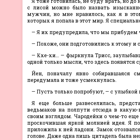
Я тоже готовилась, не буду врать, но д
с лисой можно было назвать изысканн
мужчин, но мне нравилось, как я в эт
которых я попала в этот мир. Я специальн
— Я их предупредила, что мы прибудем ч
— Похоже, они подготовились к этому и 
— Кхе-хи… — фыркнула Трисс, заулыбавши
одной только мысли, что здесь появятся с
Йен, поначалу явно собиравшаяся с
передумала и тоже усмехнулась.
— Пусть только попробуют, — с улыбкой
Я еще больше развеселилась, предст
ведьмаков на полпути отсюда в какую-
своим взглядом. Чародейки о чем-то еще
проскочившая яркой молнией идея. Я по
приложила к ней ладони. Замок отозвался
голове. Даже одна лишь цитадель была нев