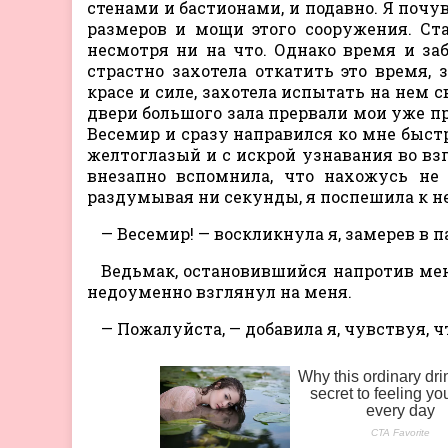
стенами и бастионами, и подавно. Я почу
размеров и мощи этого сооружения. Ст
несмотря ни на что. Однако время и за
страстно захотела откатить это время, 
красе и силе, захотела испытать на нем
двери большого зала прервали мои уже п
Весемир и сразу направился ко мне быстр
желтоглазый и с искрой узнавания во взг
внезапно вспомнила, что нахожусь не 
раздумывая ни секунды, я поспешила к н
— Весемир! — воскликнула я, замерев в п
Ведьмак, остановившийся напротив мен
недоуменно взглянул на меня.
— Пожалуйста, — добавила я, чувствуя, ч