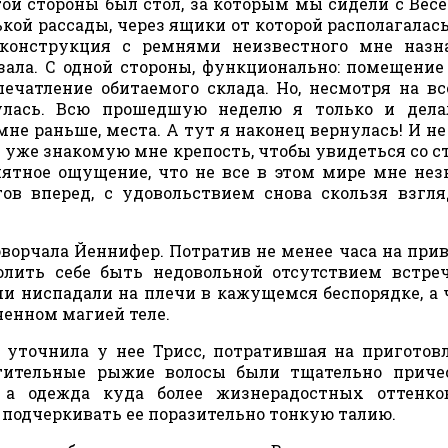
гой стороны был стол, за которым мы сидели с Вес
ой рассады, через ящики от которой располагалась
 конструкция с ремнями неизвестного мне назн
ала. С одной стороны, функционально: помещение 
ечатление обитаемого склада. Но, несмотря на все
улась. Всю прошедшую неделю я только и делал
е раньше, места. А тут я наконец вернулась! И не
 в уже знакомую мне крепость, чтобы увидеться со 
ятное ощущение, что не все в этом мире мне нез
гов вперед, с удовольствием снова скользя взгл
роворчала Йеннифер. Потратив не менее часа на при
волить себе быть недовольной отсутствием встр
и ниспадали на плечи в кажущемся беспорядке, а
енном магией теле.
 уточнила у нее Трисс, потратившая на приготов
итительные рыжие волосы были тщательно приче
а одежда куда более жизнерадостных оттенко
 подчеркивать ее поразительно тонкую талию.