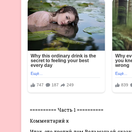
========== Часть 1 ==========
Комментарий к
Итак, это третий том Ведьмачьей сказк