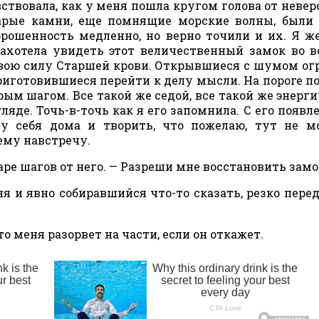
вствовала, как у меня пошла кругом голова от неве
арые камни, еще помнящие морские волны, были
брошенность медленно, но верно точили и их. Я ж
захотела увидеть этот величественный замок во в
 свою силу Старшей крови. Открывшиеся с шумом о
риготовившиеся перейти к делу мысли. На пороге п
ым шагом. Все такой же седой, все такой же энерг
ляде. Точь-в-точь как я его запомнила. С его появл
у себя дома и творить, что пожелаю, тут не м
ему навстречу.
аре шагов от него. — Разреши мне восстановить замо
я и явно собиравшийся что-то сказать, резко пере
то меня разорвет на части, если он откажет.