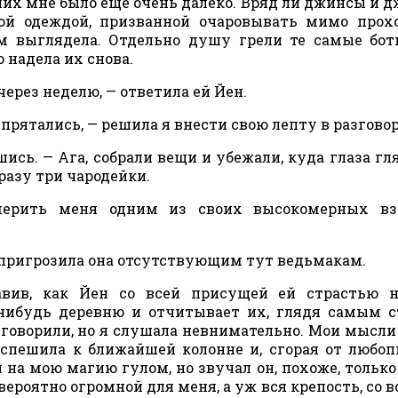
о них мне было еще очень далеко. Вряд ли джинсы и 
ой одеждой, призванной очаровывать мимо прох
ом выглядела. Отдельно душу грели те самые бот
о надела их снова.
ерез неделю, — ответила ей Йен.
спрятались, — решила я внести свою лепту в разговор
сь. — Ага, собрали вещи и убежали, куда глаза гля
разу три чародейки.
мерить меня одним из своих высокомерных взг
 пригрозила она отсутствующим тут ведьмакам.
авив, как Йен со всей присущей ей страстью н
нибудь деревню и отчитывает их, глядя самым 
 говорили, но я слушала невнимательно. Мои мысли
спешила к ближайшей колонне и, сгорая от любоп
 на мою магию гулом, но звучал он, похоже, только
ероятно огромной для меня, а уж вся крепость, со в