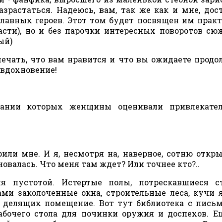
зрастаться. Надеюсь, вам, так же как и мне, дос
лавных героев. Этот том будет посвящен им прак
асти), но и без парочки интересных поворотов сю
ый)
ечать, что вам нравится и что вы ожидаете продо
е вдохновение!
вании которых женщины оценивали привлекател
или мне. И я, несмотря на, наверное, сотню откр
овалась. Что меня там ждет? Или точнее кто?..
я пустотой. Истертые полы, потрескавшиеся с
ми заколоченные окна, строительные леса, кучи 
о делящих помещение. Вот тут библиотека с пис
абочего стола для починки оружия и доспехов. Е