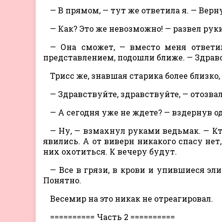
— В прямом, — тут же ответила я. — Вер
— Как? Это же невозможно! — развел рук
— Она сможет, — вместо меня ответи
представлением, подошли ближе. — Здрав
Трисс же, знавшая старика более близко
— Здравствуйте, здравствуйте, — отозвал
— А сегодня уже не ждете? — вздернув о
— Ну, — взмахнул руками ведьмак. — Кто
явились. А от виверн никакого спасу нет
них охотиться. К вечеру будут.
— Все в грязи, в крови и упившиеся э
Понятно.
Весемир на это никак не отреагировал.
========== Часть 2 ==========