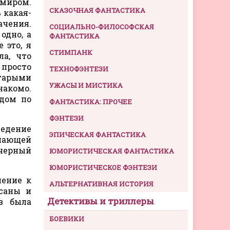
емиром.
СКАЗОЧНАЯ ФАНТАСТИКА
 какая-
ачения.
СОЦИАЛЬНО-ФИЛОСОФСКАЯ
одно, а
ФАНТАСТИКА
 это, я
СТИМПАНК
а, что
 просто
ТЕХНОФЭНТЕЗИ
старыми
УЖАСЫ И МИСТИКА
накомо.
ядом по
ФАНТАСТИКА: ПРОЧЕЕ
ФЭНТЕЗИ
ведение
ЭПИЧЕСКАЯ ФАНТАСТИКА
ечающей
 черный
ЮМОРИСТИЧЕСКАЯ ФАНТАСТИКА
ЮМОРИСТИЧЕСКОЕ ФЭНТЕЗИ
ление к
АЛЬТЕРНАТИВНАЯ ИСТОРИЯ
саны и
Детективы и триллеры
в была
БОЕВИКИ