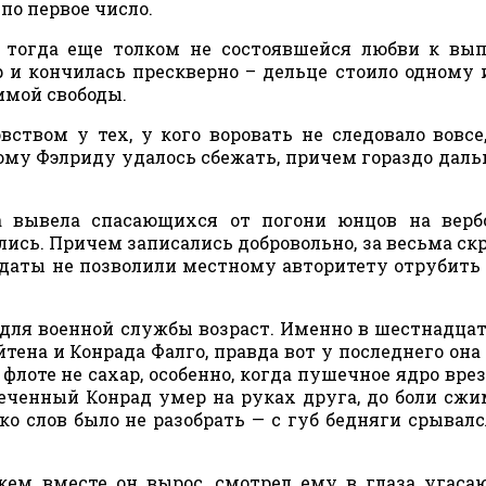
по первое число.
в тогда еще толком не состоявшейся любви к вы
 и кончилась прескверно – дельце стоило одному 
имой свободы.
ством у тех, у кого воровать не следовало вовсе
мому Фэлриду удалось сбежать, причем гораздо даль
а вывела спасающихся от погони юнцов на верб
ались. Причем записались добровольно, за весьма с
даты не позволили местному авторитету отрубить
для военной службы возраст. Именно в шестнадцат
тена и Конрада Фалго, правда вот у последнего она
флоте не сахар, особенно, когда пушечное ядро врез
еченный Конрад умер на руках друга, до боли сжи
ько слов было не разобрать — с губ бедняги срывал
 кем вместе он вырос, смотрел ему в глаза угас