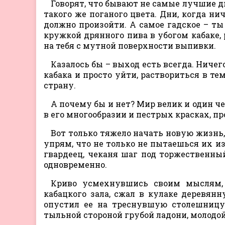
Говорят, что бывают не самые лучшие дн
такого же поганого цвета. Дни, когда нич
должно произойти. А самое гадское – ты 
кружкой дрянного пива в убогом кабаке,
на тебя с мутной поверхности выпивки.
Казалось бы – выход есть всегда. Ниче
кабака и просто уйти, раствориться в те
страну.
А почему бы и нет? Мир велик и один ч
в его многообразии и пестрых красках, про
Вот только тяжело начать новую жизнь
упрям, что не только не пытаешься их из
гвардеец, чеканя шаг под торжественный
одновременно.
Криво усмехнувшись своим мыслям,
кабацкого зала, сжал в кулаке деревян
опустил ее на треснувшую столешницу
тыльной стороной грубой ладони, молодо