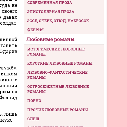
СОВРЕМЕННАЯ ПРОЗА
куда не
 своего
ЭПИСТОЛЯРНАЯ ПРОЗА
р давно
ЭССЕ, ОЧЕРК, ЭТЮД, НАБРОСОК
солдат,
ФЕЕРИЯ
Любовные романы
 пивной
ставить
ИСТОРИЧЕСКИЕ ЛЮБОВНЫЕ
 Одарив
РОМАНЫ
КОРОТКИЕ ЛЮБОВНЫЕ РОМАНЫ
службу,
ЛЮБОВНО-ФАНТАСТИЧЕСКИЕ
слишком
РОМАНЫ
овидные
омпании
ОСТРОСЮЖЕТНЫЕ ЛЮБОВНЫЕ
орым на
РОМАНЫ
 Фэлрид
ПОРНО
ПРОЧИЕ ЛЮБОВНЫЕ РОМАНЫ
ь, лишь
СЛЕШ
нную.