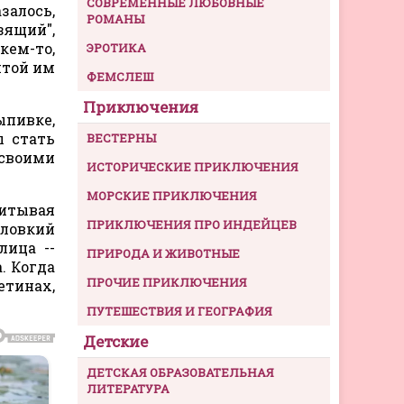
СОВРЕМЕННЫЕ ЛЮБОВНЫЕ
залось,
РОМАНЫ
зящий",
кем-то,
ЭРОТИКА
итой им
ФЕМСЛЕШ
Приключения
ыпивке,
ы стать
ВЕСТЕРНЫ
 своими
ИСТОРИЧЕСКИЕ ПРИКЛЮЧЕНИЯ
МОРСКИЕ ПРИКЛЮЧЕНИЯ
читывая
ПРИКЛЮЧЕНИЯ ПРО ИНДЕЙЦЕВ
 ловкий
лица --
ПРИРОДА И ЖИВОТНЫЕ
. Когда
ПРОЧИЕ ПРИКЛЮЧЕНИЯ
етинах,
ПУТЕШЕСТВИЯ И ГЕОГРАФИЯ
Детские
ДЕТСКАЯ ОБРАЗОВАТЕЛЬНАЯ
ЛИТЕРАТУРА