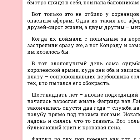
быстро придя в себя, всыпала баловникам 
Вот только это не отбило у сорванцо
опасным аферам. Одна из таких вот афер
друзей-сирот жизни, а двум другим – мн
Когда их поймали с поличным за воров
застрелили сразу же, а вот Конраду и са
им хотелось бы.
В тот злополучный день сама судьб
королевской армии, куда они оба и запис
плату — сопровождавшие вербовщика сол
тех, кто пытался его обокрасть.
Шестнадцать лет – вполне подходящий 
началась взрослая жизнь Фэлрида ван Лэй
закончилась спустя два года — служба на 
палубу прямо под твоими ногами. Искал
ладонь и силясь что-то сказать. Вот тол
булькающий хрип и кровавая пена.
Фэлрид до сих пор помнил как тот, с