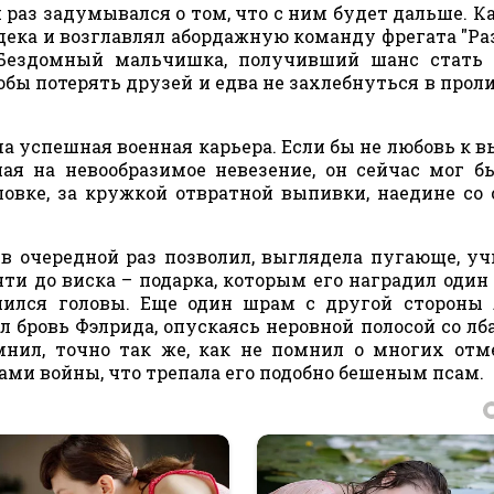
раз задумывался о том, что с ним будет дальше. Ка
дека и возглавлял абордажную команду фрегата "Ра
 Бездомный мальчишка, получивший шанс стать 
чтобы потерять друзей и едва не захлебнуться в прол
ьма успешная военная карьера. Если бы не любовь к в
 на невообразимое невезение, он сейчас мог б
ловке, за кружкой отвратной выпивки, наедине со
в очередной раз позволил, выглядела пугающе, у
ти до виска – подарка, которым его наградил один
ишился головы. Еще один шрам с другой стороны 
л бровь Фэлрида, опускаясь неровной полосой со лба
нил, точно так же, как не помнил о многих отм
ами войны, что трепала его подобно бешеным псам.