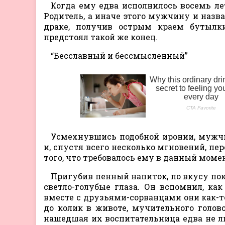
Когда ему едва исполнилось восемь ле
Родитель, а иначе этого мужчину и назва
драке, получив острым краем бутылк
предстоял такой же конец.
“Бесславный и бессмысленный”
Усмехнувшись подобной иронии, мужч
и, спустя всего несколько мгновений, пе
того, что требовалось ему в данный моме
Пригубив пенный напиток, по вкусу п
светло-голубые глаза. Он вспомнил, как
вместе с друзьями-сорванцами они как-
до колик в животе, мучительного голо
нашедшая их воспитательница едва не ли