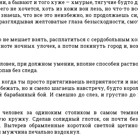
и, а бывают и того хуже — хмурые, тягучие будто д
его не хочется, хоть из кожи вон лезь, но что-то вс
знаешь, что все это неизбежно, но продолжаешь си
 разглядывая желтоватые глаза безысходности, см
го не мешает взять, расплатиться с сердобольным х
мноте ночных улочек, а потом покинуть город и, во
еловек, при должном умении, вполне способен раств
пав без следа.
, когда ты просто притягиваешь неприятности и на
бежать, но и смело шагаешь навстречу, будто коро
 барабанный бой. И смешно до слез, и грустно до
 человек за одиноким столиком в самом темно
ную кружку. Сделав солидный глоток, он почти бе
. Вытерев обрамленные короткой светлой щетин
й мужчина печально вздохнул.