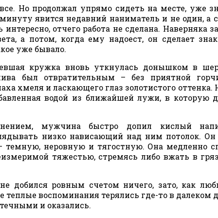
все. Но продолжал упрямо сидеть на месте, уже зн
минуту явится недавний наниматель и не один, а с
 интересно, отчего работа не сделана. Наверняка з
ета, а потом, когда ему надоест, он сделает зна
акое уже бывало.
стевшая кружка вновь уткнулась донышком в ше
 пива был отвратительным – без приятной горч
ха хмеля и ласкающего глаз золотистого оттенка. 
бавленная водой из ближайшей лужи, в которую д
внением, мужчина быстро допил кислый нап
глядывать низко нависающий над ним потолок. Он
— темную, неровную и тягостную. Она медленно с
еизмеримой тяжестью, стремясь либо вжать в гряз
не добился ровным счетом ничего, зато, как люб
е теплые воспоминания терялись где-то в далеком д
отечными и оказались.