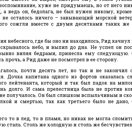
оспоминание, хуже не придумаешь, но от него ни
 а ведь он, бедолага, не был нужен никому, кроме
о не осталось ничего – завывающий морской вете
рого сожгли вместе с двумя десятками таких же 
я небесного, где бы оно ни находилось, Рид качнул
скрывалось небо, и выпил до дна. Не успел он по
изывно виляя бедрами, принесла ему следующую.
прочь, а Рид даже не посмотрел в ее сторону.
галось, почти десять лет, но так и не закончил 
ия. Дочка капитана одного из фортов оказалась 
ого лейтенанта, который и так был падок на мил
ень долго. И сама прелестница была не против к
ть не получалось. Он был слишком вспыльчивым и ск
лкой и смертью, так как третьего было не дано,
о то в лед, то в пламя, но никак не могла сломит
ую сталь. Столь же холодную и столь же бесчувстве