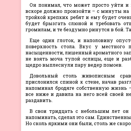
Он понимал, что может просто уйти и 
вскоре должно произойти – с минуты на 
тройкой крепких ребят и ему будет очень
будет брызгать слюной и требовать отв
громилам, и те бездумно ринутся в бой. Т
Еще один глоток, и наполовину опу
поверхность стола. Вкус у местного
насыщенности, лишенный ароматного запа
не взять моча тупой ослицы, еще и раз
щедро выплеснули пару ведер помоев.
Довольный столь живописным сра
прислонился спиной к стене, начав раз
напоминал бродяге собственную жизнь 
все ниже и давила на него всей своей н
раздавить.
В свои тридцать с небольшим лет он 
напоминать, сделал это сам. Единственны
Но сколь яркими они были, столь же скор