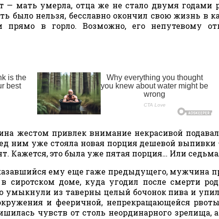
т — мать умерла, отца же не стало двумя годами 
ть было нельзя, бесславно окончил свою жизнь в к
и прямо в горло. Возможно, его непутевому от
ина жестом привлек внимание некрасивой подав
ред ним уже стояла новая порция дешевой выпивки 
нт. Кажется, это была уже пятая порция… Или седьма
оказавшийся ему еще гаже предыдущего, мужчина 
 в сиротском доме, куда угодил после смерти род
то умыкнули из таверны целый бочонок пива и упи
вокружения и фееричной, непрекращающейся рвоты
шилась чувств от столь неординарного зрелища, а