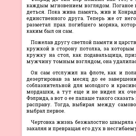
каждым мгновением взглядом. Поганое в
деться. Пока жива память, жив и Конрад,
единственного друга. Теперь же от нег
разметал прах погибшего моряка, кото
каким был он сам.
Пожелав другу светлой памяти и царстви
кружкой в сторону потолка, за которым 
кружку на стол, как подавальщица, пр
мужчину томным взглядом, она удалилась 
Он сам отслужил на флоте, как и пола
дезертировав за месяц до ее завершен
соблазнительной для молодого и красив
мордашки, а тут еще и не видел их оч
Фэлрида, а вот о ее папаше такого сказа
расправу. Тогда, выбирая между самово
выбрал первое.
Чертовка жизнь безжалостно швыряла ег
закаляя и превращая его дух в несгибаем