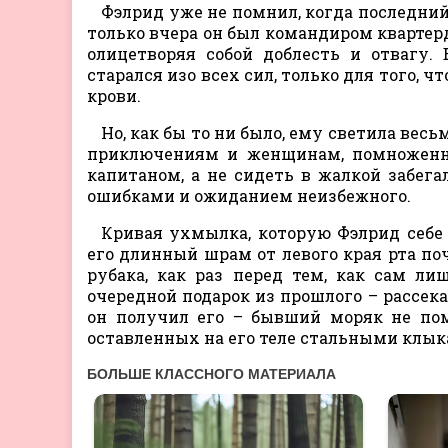
Фэлрид уже не помнил, когда последний 
только вчера он был командиром квартер
олицетворяя собой доблесть и отвагу.
старался изо всех сил, только для того, 
крови.
Но, как бы то ни было, ему светила вес
приключениям и женщинам, помноженная
капитаном, а не сидеть в жалкой забега
ошибками и ожиданием неизбежного.
Кривая ухмылка, которую Фэлрид себе 
его длинный шрам от левого края рта поч
рубака, как раз перед тем, как сам л
очередной подарок из прошлого – рассека
он получил его – бывший моряк не пом
оставленных на его теле стальными клык