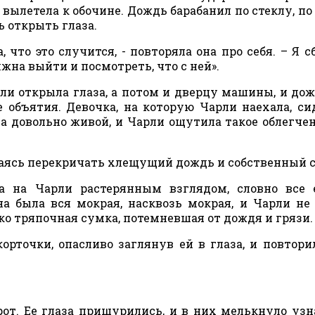
 вылетела к обочине. Дождь барабанил по стеклу, по
ь открыть глаза.
, что это случится, - повторяла она про себя. – Я сб
олжна выйти и посмотреть, что с ней».
и открыла глаза, а потом и дверцу машины, и дож
 объятия. Девочка, на которую Чарли наехала, си
а довольно живой, и Чарли ощутила такое облегчен
пытаясь перекричать хлещущий дождь и собственный с
а на Чарли растерянным взглядом, словно все 
на была вся мокрая, насквозь мокрая, и Чарли не
ко тряпочная сумка, потемневшая от дождя и грязи.
орточки, опасливо заглянув ей в глаза, и повтори
рот. Ее глаза прищурились, и в них мелькнуло узн