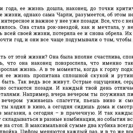
 года, ее жизнь дошла, наконец, до точки крити
 жизни, однако сама Чарли, разумеется, об этом не
 интересное и важное у нее уже позади. Все, что с н
илось. Она стала рок-звездой, как и мечтала, у н
 всей своей жизни, потеряла ее и снова обрела. И
чти год, и они все чаще подумывали о том, чтобы
ть от этой жизни? Она была вполне счастлива, спо
ь, что она наконец повзрослела, что именно та
рослая жизнь. А в те моменты, когда к горлу под
ся ее жизнь пропитана сплошной скукой и рутин
о быть. Так ведь все живут. Острые ощущения, се
но остаются позади. И каждый твой день отлича
алями. Например, вчера вечером ты поужинал п
я вечером ужинаешь спагетти, пьешь вино и см
 ты ходил в кино, а сегодня сидишь дома и смот
в магазин, а сегодня – в прачечную. И так кажды
складываться в разные комбинации, но события вс
ые на стол. В максимальной сумме два кубика всегд
двойка. Цифры меняются каждый раз, и в то же вр