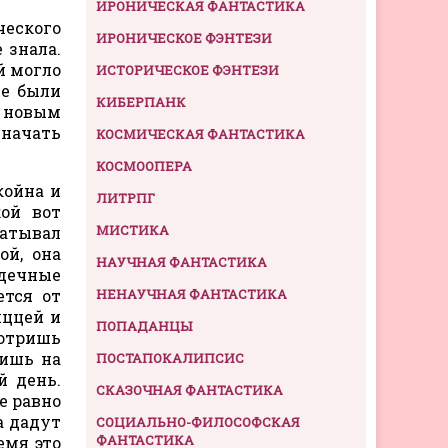
ИРОНИЧЕСКАЯ ФАНТАСТИКА
ческого
ИРОНИЧЕСКОЕ ФЭНТЕЗИ
 знала.
ей могло
ИСТОРИЧЕСКОЕ ФЭНТЕЗИ
ее были
КИБЕРПАНК
х новым
 начать
КОСМИЧЕСКАЯ ФАНТАСТИКА
КОСМООПЕРА
койна и
ЛИТРПГ
кой вот
МИСТИКА
катывал
ой, она
НАУЧНАЯ ФАНТАСТИКА
рдечные
ется от
НЕНАУЧНАЯ ФАНТАСТИКА
иццей и
ПОПАДАНЦЫ
отришь
ришь на
ПОСТАПОКАЛИПСИС
й день.
СКАЗОЧНАЯ ФАНТАСТИКА
е равно
а дадут
СОЦИАЛЬНО-ФИЛОСОФСКАЯ
ФАНТАСТИКА
емя это