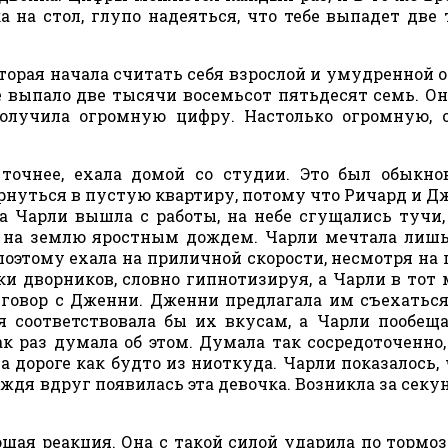
а на стол, глупо надеяться, что тебе выпадет две
оторая начала считать себя взрослой и умудренной 
не выпало две тысячи восемьсот пятьдесят семь. Он
олучила огромную цифру. Настолько огромную, 
 точнее, ехала домой со студии. Это был обыкн
рнуться в пустую квартиру, потому что Ричард и Д
а Чарли вышла с работы, на небе сгущались тучи,
ь на землю яростным дождем. Чарли мечтала лишь
поэтому ехала на приличной скорости, несмотря на
ки дворников, словно гипнотизируя, а Чарли в тот
зговор с Дженни. Дженни предлагала им съехаться
 соответствовала бы их вкусам, а Чарли пообеща
к раз думала об этом. Думала так сосредоточенно,
дороге как будто из ниоткуда. Чарли показалось, 
ждя вдруг появилась эта девочка. Возникла за секун
ошая реакция. Она с такой силой ударила по тормоз