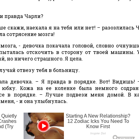
 и правда Чарли?
ше скажи, наехала я на тебя или нет! – разозлилась Ч
ла сотрясение мозга!
мозга, - девочка покачала головой, словно очнувши
 пыталась отскочить в сторону от твоей машины. 
, но ничего страшного. Я цела.
случай отвезу тебя в больницу.
ала девочка. – Я правда в порядке. Вот! Видишь! 
 юбку. Кожа на ее коленке была немного содран
се в порядке. – Лучше подвези меня домой. В к
меня, - и она улыбнулась.