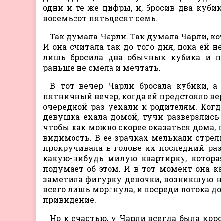
одни и те же цифры, и, бросив два кубик
восемьсот пятьдесят семь.
Так думала Чарли. Так думала Чарли, к
И она считала так до того дня, пока ей 
лишь бросила два обычных кубика и п
раньше не смела и мечтать.
В тот вечер Чарли бросала кубики, а
пятничный вечер, когда ей предстояло ве
очередной раз уехали к родителям. Когд
девушка ехала домой, тучи разверзлис
чтобы как можно скорее оказаться дома, 
видимость. В ее зрачках мелькали стрел
прокручивала в голове их последний ра
какую-нибудь милую квартирку, которая
подумает об этом. И в тот момент она ка
заметила фигурку девочки, возникшую на 
всего лишь моргнула, и посреди потока до
привидение.
Но к счастью, у Чарли всегда была хор