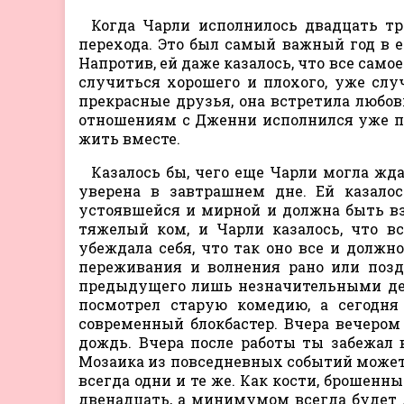
Когда Чарли исполнилось двадцать три
перехода. Это был самый важный год в ее
Напротив, ей даже казалось, что все самое
случиться хорошего и плохого, уже случ
прекрасные друзья, она встретила любовь
отношениям с Дженни исполнился уже по
жить вместе.
Казалось бы, чего еще Чарли могла жда
уверена в завтрашнем дне. Ей казалос
устоявшейся и мирной и должна быть вз
тяжелый ком, и Чарли казалось, что в
убеждала себя, что так оно все и должн
переживания и волнения рано или позд
предыдущего лишь незначительными дет
посмотрел старую комедию, а сегодн
современный блокбастер. Вчера вечером
дождь. Вчера после работы ты забежал 
Мозаика из повседневных событий может 
всегда одни и те же. Как кости, брошенн
двенадцать, а минимумом всегда будет 