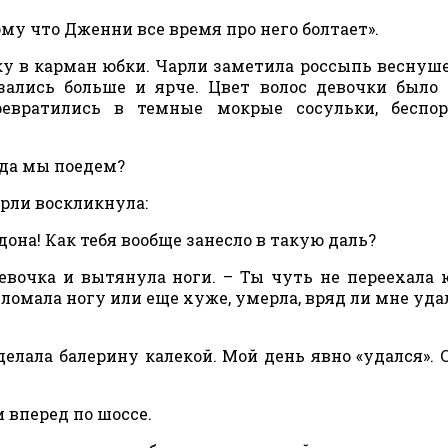
ому что Дженни все время про него болтает».
ку в карман юбки. Чарли заметила россыпь веснуше
азались больше и ярче. Цвет волос девочки было
ревратились в темные мокрые сосульки, беспор
уда мы поедем?
арли воскликнула:
ндона! Как тебя вообще занесло в такую даль?
 девочка и вытянула ноги. – Ты чуть не переехала
омала ногу или еще хуже, умерла, вряд ли мне уда
сделала балерину калекой. Мой день явно «удался». 
 вперед по шоссе.