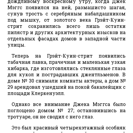
дождливому воскресному утру, когда Джек
Мэггс появился на ней, размашисто шагая,
сунув трость с серебряным набалдашником
под мышку, от золотого века Грэйт-Куин-
стрит сохранились всего лишь остатки
пилястр и других архитектурных изысков на
отдельных фасадах домов в западной части
улицы.
Теперь на Грэйт-Куин-стрит появились
табачная лавка, прачечная и маленькая узкая
хибарка, где изготовлялись стеклянные глаза
для кукол и пострадавших джентльменов. В
доме № 30 снимали комнаты актеры, а дом №
29 арендовал ушедший на покой бакалейщик с
площади Клеркенуэлл.
Однако все внимание Джека Мэггса было
поглощено домом № 27; остановившись на
тротуаре, он не сводил с него глаз.
Это был красивый четырехэтажный особняк