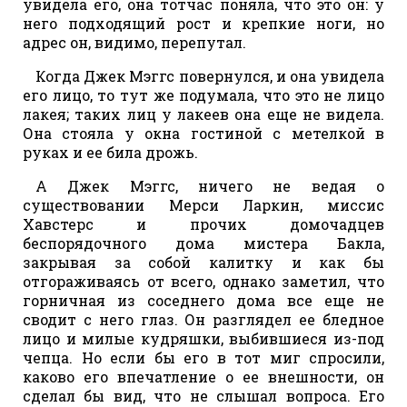
увидела его, она тотчас поняла, что это он: у
него подходящий рост и крепкие ноги, но
адрес он, видимо, перепутал.
Когда Джек Мэггс повернулся, и она увидела
его лицо, то тут же подумала, что это не лицо
лакея; таких лиц у лакеев она еще не видела.
Она стояла у окна гостиной с метелкой в
руках и ее била дрожь.
А Джек Мэггс, ничего не ведая о
существовании Мерси Ларкин, миссис
Хавстерс и прочих домочадцев
беспорядочного дома мистера Бакла,
закрывая за собой калитку и как бы
отгораживаясь от всего, однако заметил, что
горничная из соседнего дома все еще не
сводит с него глаз. Он разглядел ее бледное
лицо и милые кудряшки, выбившиеся из-под
чепца. Но если бы его в тот миг спросили,
каково его впечатление о ее внешности, он
сделал бы вид, что не слышал вопроса. Его