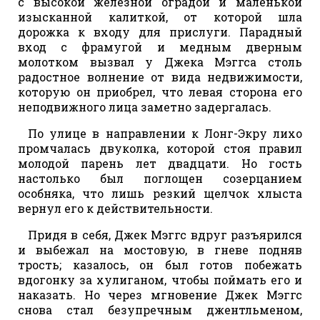
с высокой железной оградой и маленькой
изысканной калиткой, от которой шла
дорожка к входу для прислуги. Парадный
вход с фрамугой и медным дверным
молотком вызвал у Джека Мэггса столь
радостное волнение от вида недвижимости,
которую он приобрел, что левая сторона его
неподвижного лица заметно задергалась.
По улице в направлении к Лонг-Экру лихо
промчалась двуколка, которой стоя правил
молодой парень лет двадцати. Но гость
настолько был поглощен созерцанием
особняка, что лишь резкий щелчок хлыста
вернул его к действительности.
Придя в себя, Джек Мэггс вдруг разъярился
и выбежал на мостовую, в гневе подняв
трость; казалось, он был готов побежать
вдогонку за хулиганом, чтобы поймать его и
наказать. Но через мгновение Джек Мэггс
снова стал безупречным джентльменом,