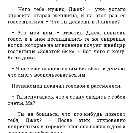
– Чего тебе нужно, Джек? – уже устало
спросила старая женщина, и на этот раз ее
голос дрогнул. – Что ты делаешь в Лондоне?
– Это мой дом, – ответил Джек, повысив
голос, и в нем послышались те же свирепые
нотки, которые на мгновение почуял швейцар
гостиницы «Золотой бык». – Вот чего я хочу.
Быть дома.
– Я все еще владею своим бильбоа
1
и думаю,
что смогу воспользоваться им.
Незнакомец покачал головой и рассмеялся.
– Ты испугалась, что я стану сводить с тобой
счеты, Ма?
– Ты не боишься, что кто-нибудь повесит
тебя, Джек? – После этих откровенно
неприятных и горьких слов она вошла в дом и
заперла за собой дверь,