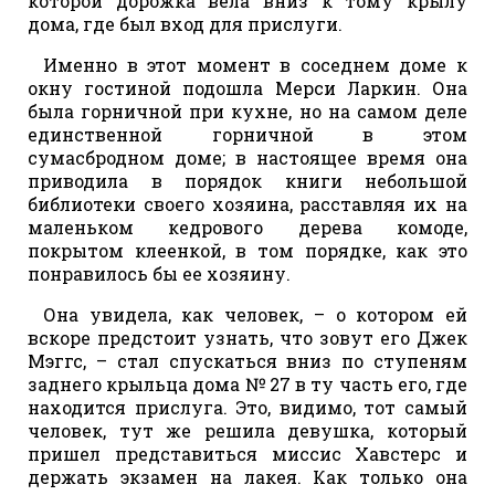
которой дорожка вела вниз к тому крылу
дома, где был вход для прислуги.
Именно в этот момент в соседнем доме к
окну гостиной подошла Мерси Ларкин. Она
была горничной при кухне, но на самом деле
единственной горничной в этом
сумасбродном доме; в настоящее время она
приводила в порядок книги небольшой
библиотеки своего хозяина, расставляя их на
маленьком кедрового дерева комоде,
покрытом клеенкой, в том порядке, как это
понравилось бы ее хозяину.
Она увидела, как человек, – о котором ей
вскоре предстоит узнать, что зовут его Джек
Мэггс, – стал спускаться вниз по ступеням
заднего крыльца дома № 27 в ту часть его, где
находится прислуга. Это, видимо, тот самый
человек, тут же решила девушка, который
пришел представиться миссис Хавстерс и
держать экзамен на лакея. Как только она