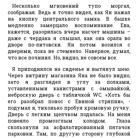
Несколько мгновений тупо моргал,
соображая. Ведь я точно видел, как Ян нажал
на кнопку центрального замка. В башке
медленно замерцало воспоминание. Ева,
кажется, разорялась вчера насчет машины –
даже с чердака я слышал, как она орала во
дворе по-литовски. Ян потом возился с
дверями, пока не стемнело. Наверное, думал,
что все починил. Но, видно, не совсем все.
Я приподнялся на сиденье и вытянул шею.
Через витрину магазина Яна не было видно,
зато я разглядел в углу за полками,
уставленными канистрами с омывайкой,
неброскую дверь с табличкой WC. «Хоть бы
его разобрал понос с Евиной стряпни», -
подумал я, тихонько пробуя хромовую ручку.
Дверь с легким щелчком подалась. На меня
повеяло промозглым холодом. Глаза
скользнули за асфальтированный пятачок
парковки. Там, по другую сторону глубокой