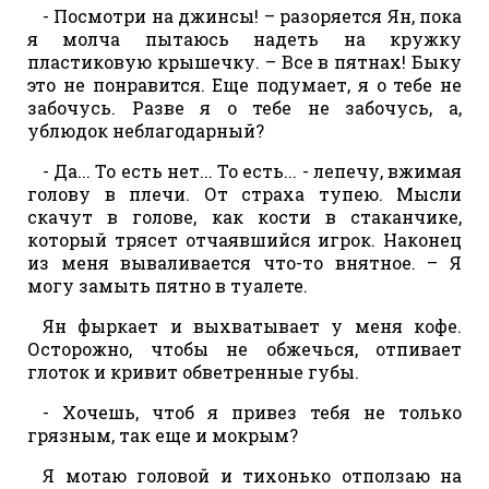
- Посмотри на джинсы! – разоряется Ян, пока
я молча пытаюсь надеть на кружку
пластиковую крышечку. – Все в пятнах! Быку
это не понравится. Еще подумает, я о тебе не
забочусь. Разве я о тебе не забочусь, а,
ублюдок неблагодарный?
- Да... То есть нет... То есть... - лепечу, вжимая
голову в плечи. От страха тупею. Мысли
скачут в голове, как кости в стаканчике,
который трясет отчаявшийся игрок. Наконец
из меня вываливается что-то внятное. – Я
могу замыть пятно в туалете.
Ян фыркает и выхватывает у меня кофе.
Осторожно, чтобы не обжечься, отпивает
глоток и кривит обветренные губы.
- Хочешь, чтоб я привез тебя не только
грязным, так еще и мокрым?
Я мотаю головой и тихонько отползаю на