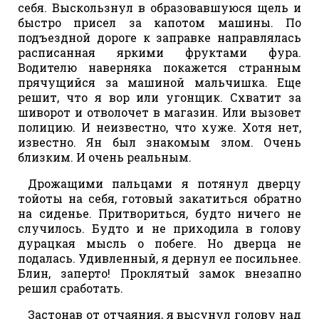
себя. Выскользнул в образовавшуюся щель и
быстро присел за капотом машины. По
подъездной дороге к заправке направлялась
расписанная яркими фруктами фура.
Водителю наверняка покажется странным
прячущийся за машиной мальчишка. Еще
решит, что я вор или угонщик. Схватит за
шиворот и отволочет в магазин. Или вызовет
полицию. И неизвестно, что хуже. Хотя нет,
известно. Ян был знакомым злом. Очень
близким. И очень реальным.
Дрожащими пальцами я потянул дверцу
тойоты на себя, готовый закатиться обратно
на сиденье. Притвориться, будто ничего не
случилось. Будто и не приходила в голову
дурацкая мысль о побеге. Но дверца не
подалась. Удивленный, я дернул ее посильнее.
Блин, заперто! Проклятый замок внезапно
решил сработать.
Застонав от отчаяния, я высунул голову над