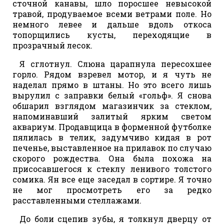
сточной канавы, шло поросшее невысокой
травой, продуваемое всеми ветрами поле. Но
немного левее и дальше вдоль откоса
топорщились кусты, переходящие в
прозрачный лесок.
Я сглотнул. Слюна царапнула пересохшее
горло. Рядом взревел мотор, и я чуть не
наделал прямо в штаны. Но это всего лишь
вырулил с заправки белый «гольф». Я снова
обшарил взглядом магазинчик за стеклом,
напоминавший залитый ярким светом
аквариум. Продавщица в форменной футболке
пялилась в телик, задумчиво кидая в рот
печенье, выставленное на прилавок по случаю
скорого рождества. Она была похожа на
присосавшегося к стеклу ленивого толстого
сомика. Ян все еще заседал в сортире. Я точно
не мог просмотреть его за редко
расставленными стеллажами.
До боли сцепив зубы, я толкнул дверцу от