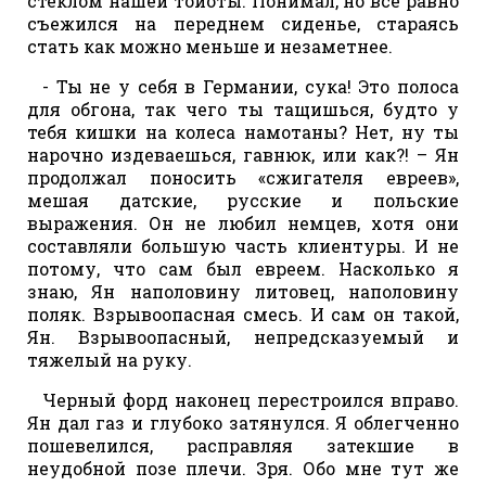
стеклом нашей тойоты. Понимал, но все равно
съежился на переднем сиденье, стараясь
стать как можно меньше и незаметнее.
- Ты не у себя в Германии, сука! Это полоса
для обгона, так чего ты тащишься, будто у
тебя кишки на колеса намотаны? Нет, ну ты
нарочно издеваешься, гавнюк, или как?! – Ян
продолжал поносить «сжигателя евреев»,
мешая датские, русские и польские
выражения. Он не любил немцев, хотя они
составляли большую часть клиентуры. И не
потому, что сам был евреем. Насколько я
знаю, Ян наполовину литовец, наполовину
поляк. Взрывоопасная смесь. И сам он такой,
Ян. Взрывоопасный, непредсказуемый и
тяжелый на руку.
Черный форд наконец перестроился вправо.
Ян дал газ и глубоко затянулся. Я облегченно
пошевелился, расправляя затекшие в
неудобной позе плечи. Зря. Обо мне тут же