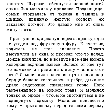
капотом. Широкая, обтянутая черной кожей
спина Яна маячила у прилавка. Продавщица-
сомик оторвалась от экрана и тащила в
щипцах длинную желтую сосиску: ей
заказали хот-дог. Это давало мне от силы
минут пять.
Пригнувшись, я рванул через заправку, едва
не угодив под фруктовую фуру. К счастью,
водитель не стал сигналить. Просто
высунулся из окна и проорал что-то вслед.
Дождь кончился, но в воздухе все еще висела
холодная водяная взвесь. Волосы от нее тут
же намокли и прилипли к лицу – или это от
пота? С меня лило, хотя изо рта валил пар.
Сердце бешено колотилось в ребра, дыхание
драло судорожно сжавшееся горло. Ноги
разъезжались на мокрой траве. Я молился
только об одном – чтобы не споткнуться и не
подвернуть лодыжку. Молился неизвестно
кому – прыгавшему перед глазами серому