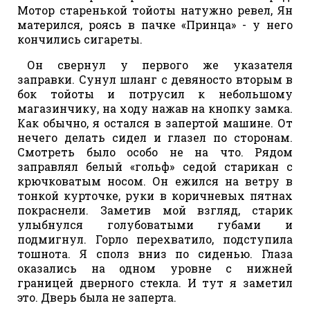
Мотор старенькой тойоты натужно ревел, Ян
матерился, роясь в пачке «Принца» - у него
кончились сигареты.
Он свернул у первого же указателя
заправки. Сунул шланг с девяносто вторым в
бок тойоты и потрусил к небольшому
магазинчику, на ходу нажав на кнопку замка.
Как обычно, я остался в запертой машине. От
нечего делать сидел и глазел по сторонам.
Смотреть было особо не на что. Рядом
заправлял белый «гольф» седой старикан с
крючковатым носом. Он ежился на ветру в
тонкой курточке, руки в коричневых пятнах
покраснели. Заметив мой взгляд, старик
улыбнулся голубоватыми губами и
подмигнул. Горло перехватило, подступила
тошнота. Я сполз вниз по сиденью. Глаза
оказались на одном уровне с нижней
границей дверного стекла. И тут я заметил
это. Дверь была не заперта.