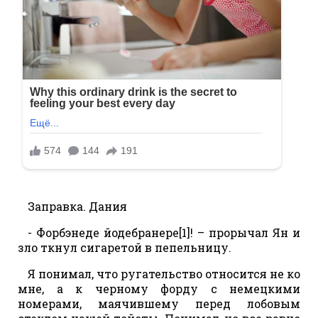
Заправка. Дания
- Форбэнеде йодебранере[1]! – прорычал Ян и
зло ткнул сигаретой в пепельницу.
Я понимал, что ругательство относится не ко
мне, а к черному форду с немецкими
номерами, маячившему перед лобовым