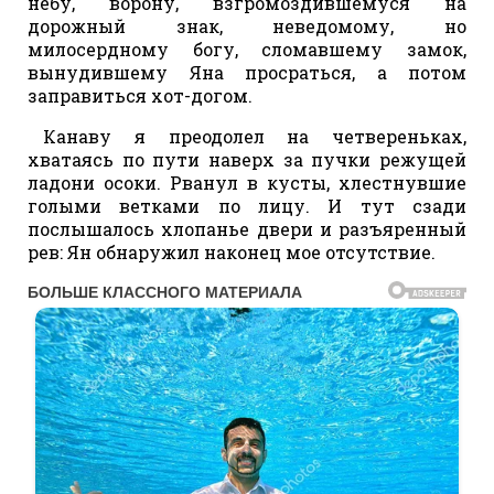
небу, ворону, взгромоздившемуся на
дорожный знак, неведомому, но
милосердному богу, сломавшему замок,
вынудившему Яна просраться, а потом
заправиться хот-догом.
Канаву я преодолел на четвереньках,
хватаясь по пути наверх за пучки режущей
ладони осоки. Рванул в кусты, хлестнувшие
голыми ветками по лицу. И тут сзади
послышалось хлопанье двери и разъяренный
рев: Ян обнаружил наконец мое отсутствие.