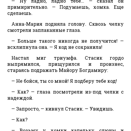
— Ну ладно, ладно тебе… — сказал он
примирительно. — Подумаешь, хомка. Еще
сделаешь.
Анна-Мария подняла голову. Сквозь челку
смотрели заплаканные глаза.
— Больше такого никогда не получится! —
всхлипнула она. — Я код не сохранила!
Настал миг триумфа. Стасик гордо
выпрямился, прищурился и произнес,
стараясь подражать Майору Богдамиру:
— Не бойся, ты со мной! Я подберу тебе код!
— Как? — глаза посмотрели из-под челки с
надеждой.
— Запросто, — кивнул Стасик. — Увидишь.
— Как?
— Возьму у хомки капельку слюны и