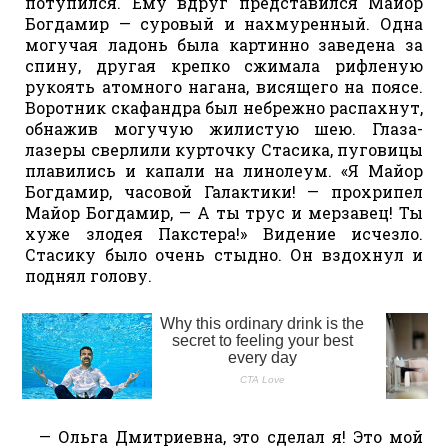
потупился. Ему вдруг представился Майор
Богдамир — суровый и нахмуренный. Одна
могучая ладонь была картинно заведена за
спину, другая крепко сжимала рифленую
рукоять атомного нагана, висящего на поясе.
Воротник скафандра был небрежно распахнут,
обнажив могучую жилистую шею. Глаза-
лазеры сверлили курточку Стасика, пуговицы
плавились и капали на линолеум. «Я Майор
Богдамир, часовой Галактики! — прохрипел
Майор Богдамир, — А ты трус и мерзавец! Ты
хуже злодея Пакстера!» Видение исчезло.
Стасику было очень стыдно. Он вздохнул и
поднял голову.
— Ольга Дмитриевна, это сделал я! Это мой