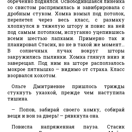
обреченно поднялся. Освободившаяся линейка
со свистом распрямилась и завибрировала с
дробным стуком. Хомка взмыл под потолок,
перелетел через весь класс, с размаху
хлопнулся в тяжелую штору и повис на ней
под самым потолком, испуганно уцепившись
всеми шестью лапками. Примерно так и
планировал Стасик, но не в такой же момент…
В солнечных лучах вокруг шторы
закружились пылинки. Хомка глянул вниз и
заверещал. Под ним на шторе расползалось
мокрое пятнышко — видимо от страха. Класс
взорвался хохотом.
Ольге Дмитриевне пришлось трижды
стукнуть указкой, прежде чем наступила
тишина.
— Попов, забирай своего хомку, собирай
вещи и вон за дверь! — рявкнула она.
Повисла напряженная пауза. Стасик