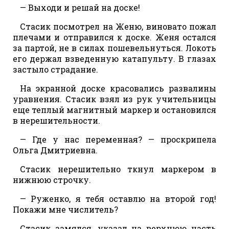
— Выходи и решай на доске!
Стасик посмотрел на Женю, виновато пожал
плечами и отправился к доске. Женя остался
за партой, не в силах пошевельнуться. Локоть
его держал взведенную катапульту. В глазах
застыло страдание.
На экранной доске красовались развалины
уравнения. Стасик взял из рук учительницы
еще теплый магнитный маркер и остановился
в нерешительности.
— Где у нас переменная? — проскрипела
Ольга Дмитриевна.
Стасик нерешительно ткнул маркером в
нижнюю строчку.
— Руженко, я тебя оставлю на второй год!
Покажи мне числитель?
Стасик замялся, указал на верхнюю часть