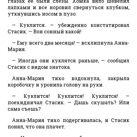
глазах ее были слезы. Хомка вяло шевелил
лапками и все норовил свернуться клубком,
уткнувшись носом в пузо.
— Куклится. — убежденно констатировал
Стасик. — Вон сонный какой!
— Ему всего два месяца! — всхлипнула Анна-
Мария.
— Иногда они куклятся раньше, — сообщил
Стасик с видом знатока.
Анна-Мария тихо вздохнула, закрыла
коробочку и уронила голову на руки.
— Куклится! Куклится! Куклится! —
поехидничал Стасик. — Дашь скушать? Или
сама съешь?
Анна-Мария тихо подергивалась, и Стасик
понял, что она плачет.