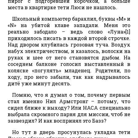
пирог с подгоревшей корочкой, а больше
места в квартирке тети Люси не нашлось.
Школьный компьютер барахлил, буквы «M» и
«N» на убитой клаве западали. Меня это
реально забодало – ведь слово «Луна»[1]
приходилось писать в каждой второй строчке.
Над двором клубилась грозовая туча. Воздух
набух электричеством, и казалось, волоски на
руках и шее от него становятся дыбом. На
соседнем балконе голосил выставленный в
коляске «погулять» младенец. Родители, по
ходу, про него забыли, так как надрывалось
дитё уже минут десять.
Помню, что я думал о том, почему первым
стал именно Нил Армстронг – потому, что
сидел ближе к выходу? Или НАСА специально
выбрала скромного парня для миссии, чтоб не
зазвездил? И как воспринял это Базз?
Но тут в дверь просунулась укладка тети