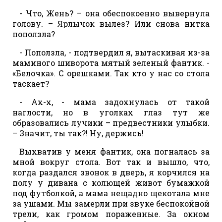
- Что, Жень? – она обеспокоенно вывернула
голову. – Ярлычок вылез? Или снова нитка
поползла?
- Поползла, - подтвердил я, вытаскивая из-за
маминого шиворота мятый зеленый фантик. -
«Белочка». С орешками. Так кто у нас со стола
таскает?
- Ах-х, - мама задохнулась от такой
наглости, но в уголках глаз тут же
образовались лучики – предвестники улыбки.
– Значит, ты так?! Ну, держись!
Выхватив у меня фантик, она погналась за
мной вокруг стола. Вот так и вышло, что,
когда раздался звонок в дверь, я корчился на
полу у дивана с колющей живот бумажкой
под футболкой, а мама нещадно щекотала мне
за ушами. Мы замерли при звуке беспокойной
трели, как громом пораженные. За окном