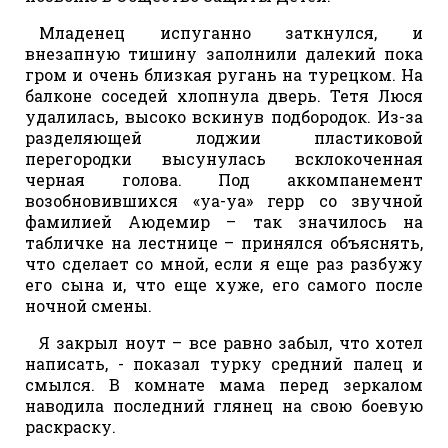
Младенец испуганно заткнулся, и
внезапную тишину заполнили далекий пока
гром и очень близкая ругань на турецком. На
балконе соседей хлопнула дверь. Тетя Люся
удалилась, высоко вскинув подбородок. Из-за
разделяющей лоджии пластиковой
перегородки высунулась всклокоченная
черная голова. Под аккомпанемент
возобновившихся «уа-уа» герр со звучной
фамилией Аюдемир – так значилось на
табличке на лестнице – принялся объяснять,
что сделает со мной, если я еще раз разбужу
его сына и, что еще хуже, его самого после
ночной смены.
Я закрыл ноут – все равно забыл, что хотел
написать, - показал турку средний палец и
смылся. В комнате мама перед зеркалом
наводила последний глянец на свою боевую
раскраску.