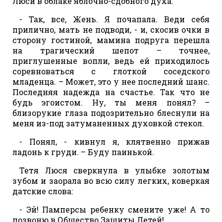
Люси в облаке яблочно-сдобного духа:
- Так, все, Жень. Я почапала. Веди себя
прилично, мать не подводи, - и, скосив очки в
сторону гостиной, мамина подруга перешла
на трагический шепот – точнее,
приглушенные вопли, ведь ей приходилось
соревноваться с глоткой соседского
младенца. – Может, это у нее последний шанс.
Последняя надежда на счастье. Так что не
будь эгоистом. Ну, ты меня понял? –
близорукие глаза подозрительно блеснули на
меня из-под затуманенных духовкой стекол.
- Понял, - кивнул я, клятвенно прижав
ладонь к груди. – Буду паинькой.
Тетя Люся сверкнула в улыбке золотым
зубом и заорала во всю силу легких, коверкая
датские слова:
- Эй! Памперсы ребенку смените уже! А то
позвоню в Общество Защиты Детей!