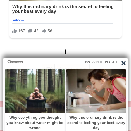
1
1/79
Следующая
Перейти на страницу:
© https://vse-knigi.org