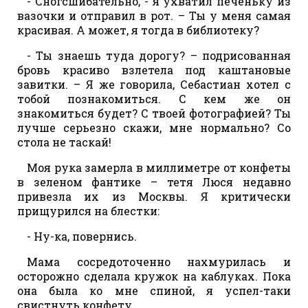
- Сногсшибательно, - я ухватил печеньку из
вазочки и отправил в рот. – Ты у меня самая
красивая. А может, я тогда в библиотеку?
- Ты знаешь туда дорогу? – подрисованная
бровь красиво взлетела под каштановые
завитки. – Я же говорила, Себастиан хотел с
тобой познакомиться. С кем же он
знакомиться будет? С твоей фотографией? Ты
лучше серьезно скажи, мне нормально? Со
стола не таскай!
Моя рука замерла в миллиметре от конфеты
в зеленом фантике – тетя Люся недавно
привезла их из Москвы. Я критически
прищурился на блестки:
- Ну-ка, повернись.
Мама сосредоточенно нахмурилась и
осторожно сделала кружок на каблуках. Пока
она была ко мне спиной, я успел-таки
свистнуть конфету.