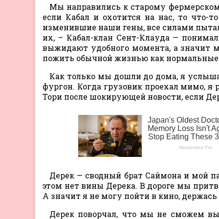
Мы направились к старому фермерскому
если Кабал и охотится на нас, то что-т
изменившие наши гены, все силами пытал
их, – Кабал-клан Сент-Клауда — понима
выжидают удобного момента, а значит 
пожить обычной жизнью как нормальные
Как только мы дошли до дома, я услыш
фургон. Когда грузовик проехал мимо, я 
Тори после шокирующей новости, если Дер
Дерек — сводный брат Саймона и мой па
этом нет вины Дерека. В дороге мы притв
А значит я не могу пойти в кино, держась
Дерек поворчал, что мы не сможем выд