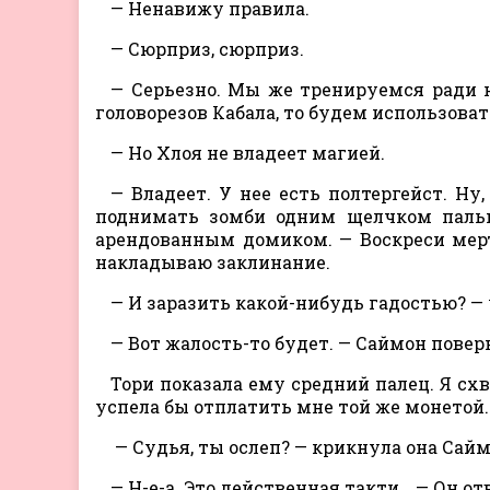
— Ненавижу правила.
— Сюрприз, сюрприз.
— Серьезно. Мы же тренируемся ради н
головорезов Кабала, то будем использова
— Но Хлоя не владеет магией.
— Владеет. У нее есть полтергейст. Ну
поднимать зомби одним щелчком пальце
арендованным домиком. — Воскреси мерт
накладываю заклинание.
— И заразить какой-нибудь гадостью? — 
— Вот жалость-то будет. — Саймон поверн
Тори показала ему средний палец. Я схв
успела бы отплатить мне той же монетой.
— Судья, ты ослеп? — крикнула она Сай
— Н-е-а. Это действенная такти… — Он отв