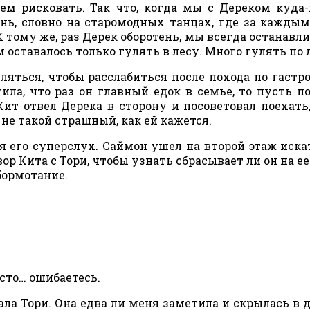
м рисковать. Так что, когда мы с Дереком куда
нь, словно на старомодных танцах, где за кажды
тому же, раз Дерек оборотень, мы всегда останавл
м оставалось только гулять в лесу. Много гулять по 
уляться, чтобы расслабиться после похода по гастр
ила, что раз он главный едок в семье, то пусть п
Кит отвел Дерека в сторону и посоветовал поехать
 не такой страшный, как ей кажется.
я его суперслух. Саймон ушел на второй этаж иска
ор Кита с Тори, чтобы узнать сбрасывает ли он на ее
бормотание.
осто… ошибаетесь.
ла Тори. Она едва ли меня заметила и скрылась в 