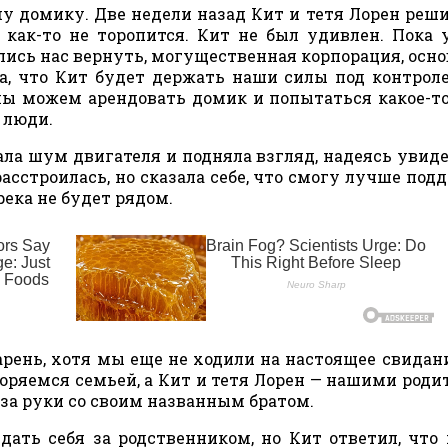
 домику. Две недели назад Кит и тетя Лорен реши
о как-то не торопится. Кит не был удивлен. Пока 
ись нас вернуть, могущественная корпорация, осн
ла, что Кит будет держать наши силы под контрол
мы можем арендовать домик и попытаться какое-т
 люди.
ала шум двигателя и подняла взгляд, надеясь увид
расстроилась, но сказала себе, что смогу лучше под
ека не будет рядом.
рень, хотя мы еще не ходили на настоящее свидани
оряемся семьей, а Кит и тетя Лорен — нашими роди
 за руки со своим названным братом.
ать себя за родственником, но Кит ответил, что