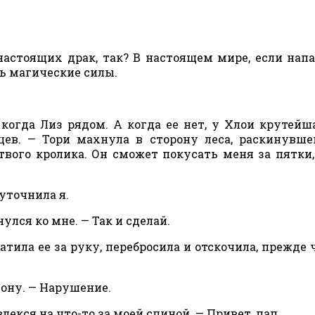
астоящих драк, так? В настоящем мире, если нап
ть магические силы.
, когда Лиз рядом. А когда ее нет, у Хлои крутейш
в. — Тори махнула в сторону леса, раскинувше
вого кролика. Он сможет покусать меня за пятки,
уточнила я.
улся ко мне. — Так и сделай.
атила ее за руку, перебросила и отскочила, прежде 
мону. — Нарушение.
лекся на что-то за моей спиной. — Привет, пап.