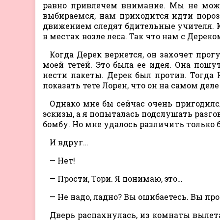
равно привлечем внимание. Мы не може
выбираемся, нам приходится идти пороз
движением следят бдительные учителя. К 
в местах возле леса. Так что нам с Дереко
Когда Дерек вернется, он захочет прог
моей тетей. Это была ее идея. Она пошут
нести пакеты. Дерек был против. Тогда 
показать тете Лорен, что он на самом деле
Однако мне бы сейчас очень пригодилс
эскизы, а я попыталась подслушать разгов
бомбу. Но мне удалось различить только 
И вдруг…
— Нет!
— Прости, Тори. Я понимаю, это…
— Не надо, ладно? Вы ошибаетесь. Вы пр
Дверь распахнулась, из комнаты вылета