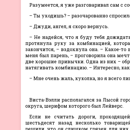
Разумеется, я уже разговаривал сам с со
– Ты уходишь? – разочарованно спросила
– Джуди, ангел, я скоро вернусь.
– Не надейся, что я буду тебя дожидат
протянула руку за комбинацией, которая
закончится, – вздохнула она. – Какое-то
меня был парень, – проговорила она мечт
две хорошие привычки. Одна из них – обр
натягивать комбинацию. – Интересно, как
– Мне очень жаль, куколка, но я всего
Виста-Вэлли располагался за Лысой гор
округа, шерифом которого был Лейверс.
Если не считать дороги, проходящей
шестьдесят назад несколько товарище
решили, что он слишком грязен для них.