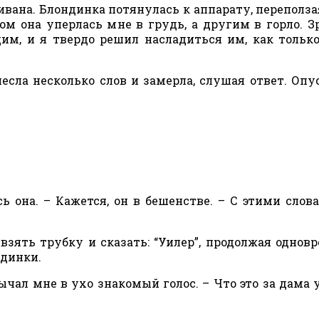
ивана. Блондинка потянулась к аппарату, переполза
м она уперлась мне в грудь, а другим в горло. З
им, и я твердо решил насладиться им, как тольк
есла несколько слов и замерла, слушая ответ. Опу
сь она. – Кажется, он в бешенстве. – С этими слов
 взять трубку и сказать: “Уилер”, продолжая однов
ндинки.
ычал мне в ухо знакомый голос. – Что это за дама у