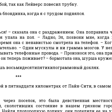
бой, так как Лейверс повесил трубку.
 блондинка, когда я с трудом поднялся.
ься! – сказала она с раздражением. Она поправила 
 упала на пол. – Ладно, Эл, позвони мне, когда 
 время она с ненавистью смотрела на телефон. – Ког
ательно. – Одни мускулы и ни грамма мозгов. У не
ывать телефонные провода. – Произнося это, она пр
 он теперь поживает? – бормотала она, шурша круже
 лишь восьмидесятипятикилограммовый дохляк.
***
ой в пятнадцати километрах от Пайн-Сити, в самом
 через поселок, это была девственная местнос
й, сколотивших состояние в нашем грязном гор
 Найдя плодородную долину, они поделили ее на у