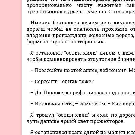
пропорционально числу нажитых ми
превратились в джентльменов. С того вр
Имение Рэндаллов ничем не отличалось
дороги, чтобы не отвлекать прохожих о
владения преграждали железные ворота,
форме не пускал посторонних.
Я остановил “остин-хили” рядом с ним.
чтобы компенсировать отсутствие блондин
– Поезжайте по этой аллее, лейтенант. М
– Сержант Полник тоже?
– Да. Похоже, шериф прислал сюда почти
– Исключая себя, – заметил я. – Как хо
Я тронул “остин-хили” и ехал по доро
чуть дальше яркий свет прожекторов.
Я остановился возле одной из машин и 