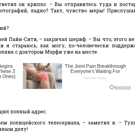
ответил он хрипло. – Вы отправитесь туда и поста
отографий, ладно? Такт, чувство меры! Прислуша
ний?
й Пайн-Сити, – закричал шериф. – Вы что, этого не
и я стараюсь, как могу, по-человечески поддерж
Полник с доктором Мэрфи уже на месте.
бщил полный адрес.
ем полицейского телесериала, – заметил я. – Ту
анным делу!